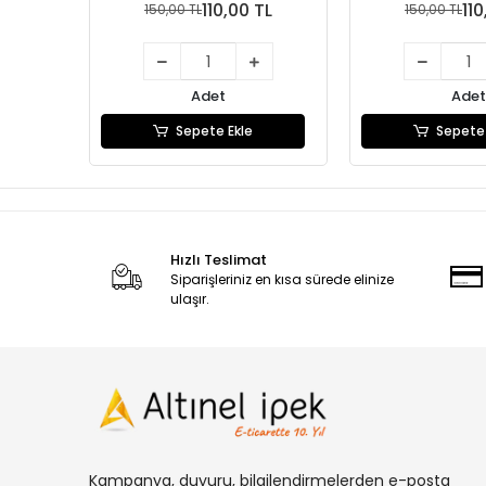
110,00 TL
110
150,00 TL
150,00 TL
Adet
Adet
Sepete Ekle
Sepete 
Hızlı Teslimat
Siparişleriniz en kısa sürede elinize
ulaşır.
Kampanya, duyuru, bilgilendirmelerden e-posta