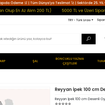
apıda Ödeme 🛒 | Tüm Dünya'ya Teslimat 🚀 | Sektörde 25. YIL 
 En Az Alım 200 TL)
5000 TL ve Üzeri Siparişlerd
Sipar
TRY - Türk Lirası
BONCUKLU YAZMA
ARP
ŞAL
TUHA
ÇEŞİTLERİ
Reyyan İpek 100 cm D
Reyyan İpek 100 cm Desenli O