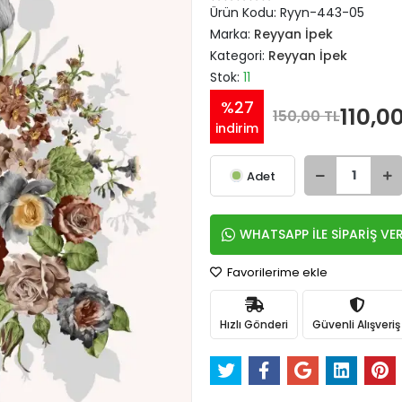
Ürün Kodu:
Ryyn-443-05
Marka:
Reyyan İpek
Kategori:
Reyyan İpek
Stok:
11
%27
110,0
150,00 TL
indirim
Adet
WHATSAPP İLE SİPARİŞ VE
Favorilerime ekle
Hızlı Gönderi
Güvenli Alışveriş