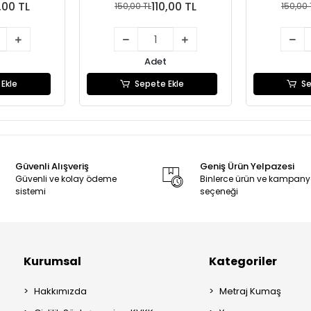
,00 TL
110,00 TL
150,00 TL
150,00 
Adet
Ekle
Sepete Ekle
Se
Güvenli Alışveriş
Geniş Ürün Yelpazesi
Güvenli ve kolay ödeme
Binlerce ürün ve kampan
sistemi
seçeneği
Kurumsal
Kategoriler
Hakkımızda
Metraj Kumaş