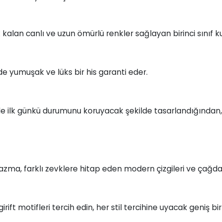
kalan canlı ve uzun ömürlü renkler sağlayan birinci sınıf ku
zde yumuşak ve lüks bir his garanti eder.
le ilk günkü durumunu koruyacak şekilde tasarlandığında
zma, farklı zevklere hitap eden modern çizgileri ve çağdaş
e girift motifleri tercih edin, her stil tercihine uyacak geniş 