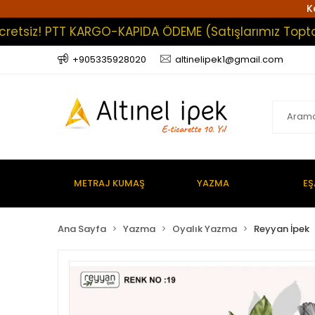
K
z! PTT KARGO-KAPIDA ÖDEME (Satışlarımız Toptan Olup
+905335928020
altinelipek1@gmail.com
METRAJ KUMAŞ
YAZMA
EŞ
Ana Sayfa
Yazma
Oyalık Yazma
Reyyan İpek