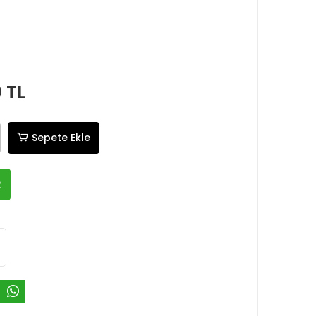
0 TL
Sepete Ekle
R