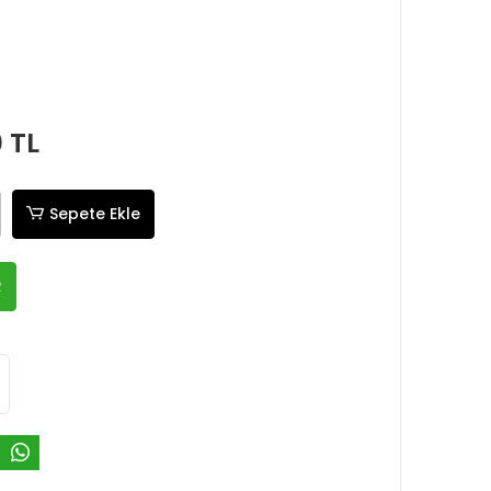
0 TL
Sepete Ekle
R