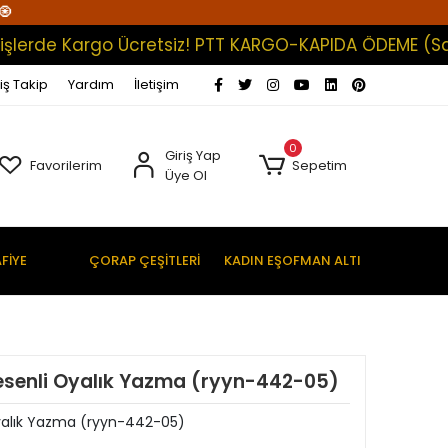
🧿
e Kargo Ücretsiz! PTT KARGO-KAPIDA ÖDEME (Satışları
iş Takip
Yardım
İletişim
0
Giriş Yap
Favorilerim
Sepetim
Üye Ol
FİYE
ÇORAP ÇEŞİTLERİ
KADIN EŞOFMAN ALTI
esenli Oyalık Yazma (ryyn-442-05)
yalık Yazma (ryyn-442-05)