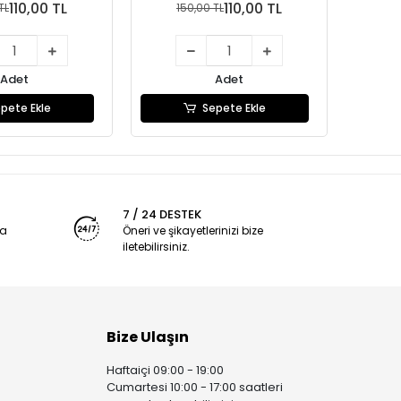
110,00 TL
110,00 TL
TL
150,00 TL
1
Adet
Adet
pete Ekle
Sepete Ekle
7 / 24 DESTEK
ya
Öneri ve şikayetlerinizi bize
iletebilirsiniz.
Bize Ulaşın
Haftaiçi 09:00 - 19:00
Cumartesi 10:00 - 17:00 saatleri