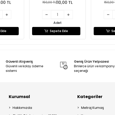
,00 TL
110,00 TL
150,00 TL
150,00 
Adet
Ekle
Sepete Ekle
Se
Güvenli Alışveriş
Geniş Ürün Yelpazesi
Güvenli ve kolay ödeme
Binlerce ürün ve kampan
sistemi
seçeneği
Kurumsal
Kategoriler
Hakkımızda
Metraj Kumaş