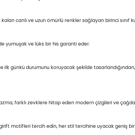
kalan canlı ve uzun ömürlü renkler sağlayan birinci sınıf ku
zde yumuşak ve lüks bir his garanti eder.
le ilk günkü durumunu koruyacak şekilde tasarlandığında
zma, farklı zevklere hitap eden modern çizgileri ve çağdaş
e girift motifleri tercih edin, her stil tercihine uyacak geniş 