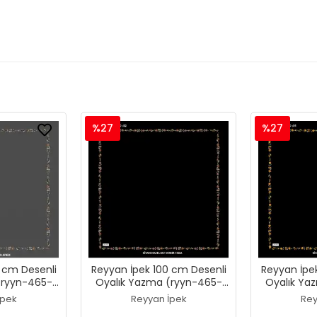
%27
%27
 cm Desenli
Reyyan İpek 100 cm Desenli
Reyyan İpe
(ryyn-465-
Oyalık Yazma (ryyn-465-
Oyalık Ya
25)
İpek
Reyyan İpek
Rey