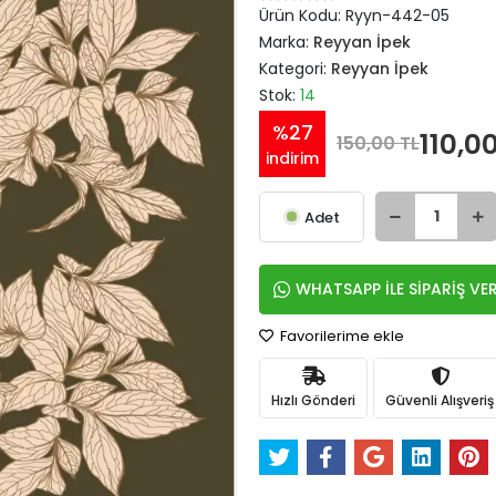
Ürün Kodu:
Ryyn-442-05
Marka:
Reyyan İpek
Kategori:
Reyyan İpek
Stok:
14
%27
110,0
150,00 TL
indirim
Adet
WHATSAPP İLE SİPARİŞ VE
Favorilerime ekle
Hızlı Gönderi
Güvenli Alışveriş