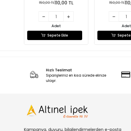
110,00 TL
110
150,00 TL
150,00 TL
Adet
Adet
Sepete Ekle
Sepete 
Hızlı Teslimat
Siparişleriniz en kısa sürede elinize
ulaşır.
Kampanya, duyuru, bilgilendirmelerden e-posta