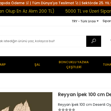
apıda Ödeme 🛒 | Tüm Dünya'ya Teslimat 🚀 | Sektörde 25. YIL 
 En Az Alım 200 TL)
5000 TL ve Üzeri Siparişlerd
Sipar
TRY - Türk Lirası
BONCUKLU YAZMA
ARP
ŞAL
TUHA
ÇEŞİTLERİ
Reyyan İpek 100 cm D
Reyyan İpek 100 cm Desenli O