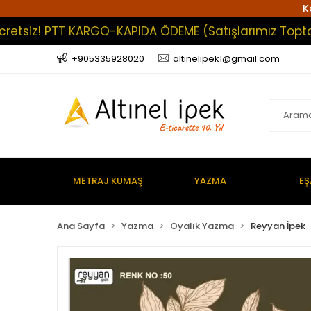
K
z! PTT KARGO-KAPIDA ÖDEME (Satışlarımız Toptan Olup
+905335928020
altinelipek1@gmail.com
METRAJ KUMAŞ
YAZMA
EŞ
Ana Sayfa
Yazma
Oyalık Yazma
Reyyan İpek