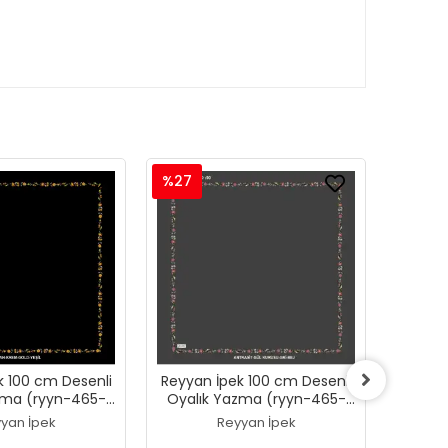
%27
%27
k 100 cm Desenli
Reyyan İpek 100 cm Desenli
Reyyan
zma (ryyn-465-
Oyalık Yazma (ryyn-465-
Oyalı
24)
23)
yan İpek
Reyyan İpek