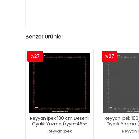
Benzer Ürünler
%27
%27
Reyyan İpek 100 cm Desenli
Reyyan İpek 100
Oyalık Yazma (ryyn-465-
Oyalık Yazma 
27)
26)
Reyyan İpek
Reyyan 