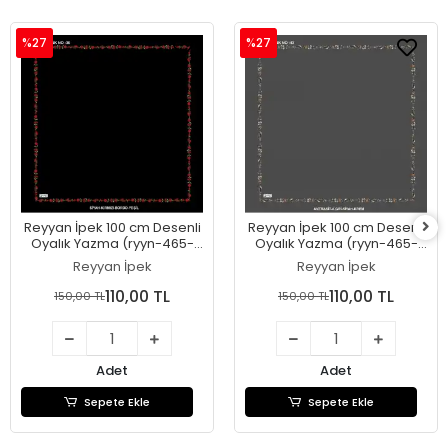
%27
%27
Reyyan İpek 100 cm Desenli
Reyyan İpek 100 cm Desenli
Oyalık Yazma (ryyn-465-
Oyalık Yazma (ryyn-465-
27)
26)
Reyyan İpek
Reyyan İpek
110,00 TL
110,00 TL
150,00 TL
150,00 TL
Adet
Adet
Sepete Ekle
Sepete Ekle