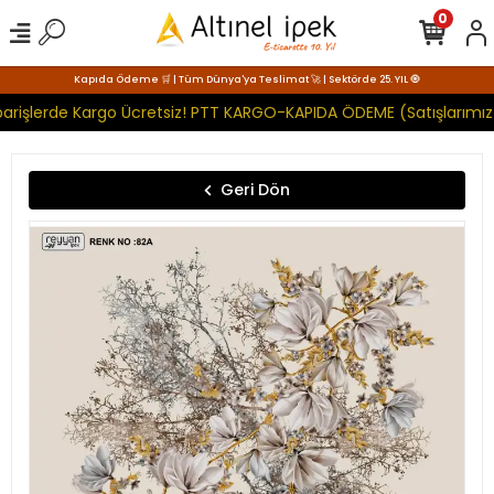
0
Kapıda Ödeme 🛒 | Tüm Dünya'ya Teslimat 🚀 | Sektörde 25. YIL 🧿
arişlerde Kargo Ücretsiz! PTT KARGO-KAPIDA ÖDEME (Satışlarımız 
Geri Dön