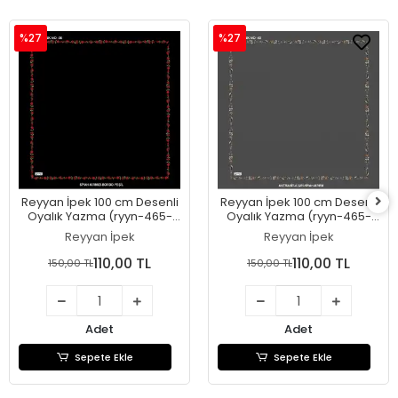
%27
%27
Reyyan İpek 100 cm Desenli
Reyyan İpek 100 cm Desenli
Oyalık Yazma (ryyn-465-
Oyalık Yazma (ryyn-465-
27)
26)
Reyyan İpek
Reyyan İpek
110,00 TL
110,00 TL
150,00 TL
150,00 TL
Adet
Adet
Sepete Ekle
Sepete Ekle