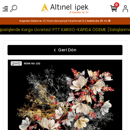
0
Kapıda Ödeme 🛒 | Tüm Dünya'ya Teslimat 🚀 | Sektörde 25. YIL 🧿
parişlerde Kargo Ücretsiz! PTT KARGO-KAPIDA ÖDEME (Satışlarımız
Geri Dön