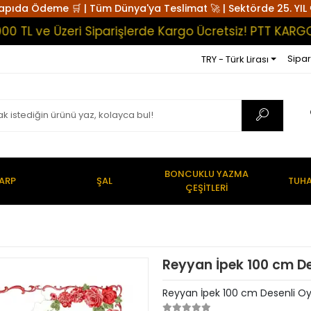
apıda Ödeme 🛒 | Tüm Dünya'ya Teslimat 🚀 | Sektörde 25. YIL 
ve Üzeri Siparişlerde Kargo Ücretsiz! PTT KARGO-KAPI
Sipar
TRY - Türk Lirası
BONCUKLU YAZMA
ARP
ŞAL
TUHA
ÇEŞİTLERİ
Reyyan İpek 100 cm D
Reyyan İpek 100 cm Desenli O