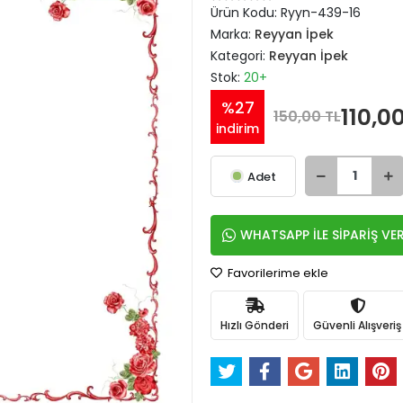
Ürün Kodu:
Ryyn-439-16
Marka:
Reyyan İpek
Kategori:
Reyyan İpek
Stok:
20+
%27
110,0
150,00 TL
indirim
Adet
WHATSAPP İLE SİPARİŞ VE
Favorilerime ekle
Hızlı Gönderi
Güvenli Alışveriş