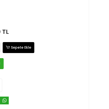
0 TL
Sepete Ekle
R