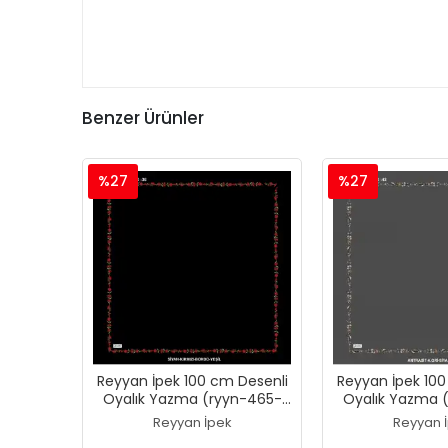
Benzer Ürünler
%27
%27
Reyyan İpek 100 cm Desenli
Reyyan İpek 100
Oyalık Yazma (ryyn-465-
Oyalık Yazma 
27)
26)
Reyyan İpek
Reyyan 