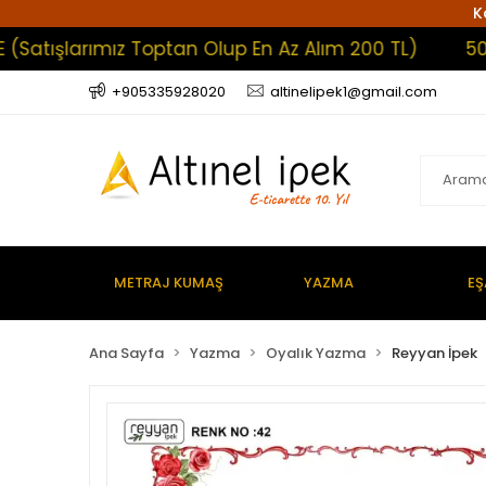
K
larımız Toptan Olup En Az Alım 200 TL)
5000 TL 
+905335928020
altinelipek1@gmail.com
METRAJ KUMAŞ
YAZMA
EŞ
Ana Sayfa
Yazma
Oyalık Yazma
Reyyan İpek