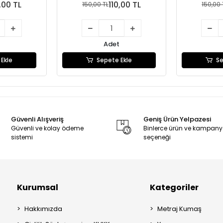
,00 TL
110,00 TL
150,00 TL
150,00 
Adet
Ekle
Sepete Ekle
Se
Güvenli Alışveriş
Geniş Ürün Yelpazesi
Güvenli ve kolay ödeme
Binlerce ürün ve kampan
sistemi
seçeneği
Kurumsal
Kategoriler
Hakkımızda
Metraj Kumaş