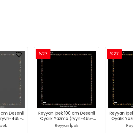
%27
%27
 cm Desenli
Reyyan İpek 100 cm Desenli
Reyyan İpe
(ryyn-465-
Oyalık Yazma (ryyn-465-
Oyalık Ya
25)
İpek
Reyyan İpek
Rey