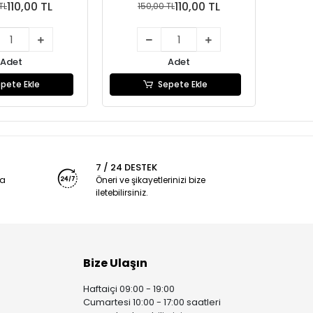
110,00 TL
110,00 TL
TL
150,00 TL
1
Adet
Adet
pete Ekle
Sepete Ekle
7 / 24 DESTEK
ya
Öneri ve şikayetlerinizi bize
iletebilirsiniz.
Bize Ulaşın
Haftaiçi 09:00 - 19:00
Cumartesi 10:00 - 17:00 saatleri