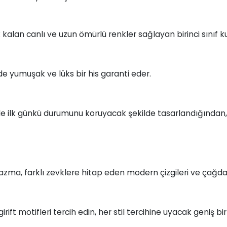
kalan canlı ve uzun ömürlü renkler sağlayan birinci sınıf ku
zde yumuşak ve lüks bir his garanti eder.
le ilk günkü durumunu koruyacak şekilde tasarlandığında
zma, farklı zevklere hitap eden modern çizgileri ve çağdaş
e girift motifleri tercih edin, her stil tercihine uyacak geniş 