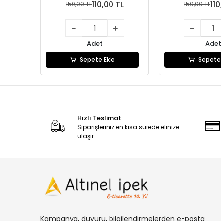
110,00 TL
110
150,00 TL
150,00 TL
Adet
Adet
Sepete Ekle
Sepete 
Hızlı Teslimat
Siparişleriniz en kısa sürede elinize
ulaşır.
Kampanya, duyuru, bilgilendirmelerden e-posta