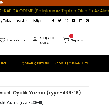
🧿
DA ÖDEME (Satışlarımız Toptan Olup En Az Alım 200 T
iş Takip
Yardım
İletişim
0
Giriş Yap
Favorilerim
Sepetim
Üye Ol
FİYE
ÇORAP ÇEŞİTLERİ
KADIN EŞOFMAN ALTI
esenli Oyalık Yazma (ryyn-439-16)
yalık Yazma (ryyn-439-16)