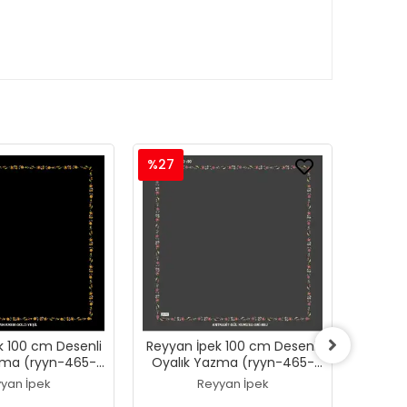
%27
%27
k 100 cm Desenli
Reyyan İpek 100 cm Desenli
Reyyan
zma (ryyn-465-
Oyalık Yazma (ryyn-465-
Oyalı
24)
23)
yan İpek
Reyyan İpek