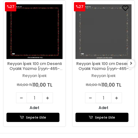
%27
%27
Reyyan İpek 100 cm Desenli
Reyyan İpek 100 cm Desenli
Oyalık Yazma (ryyn-465-
Oyalık Yazma (ryyn-465-
27)
26)
Reyyan İpek
Reyyan İpek
110,00 TL
110,00 TL
150,00 TL
150,00 TL
Adet
Adet
Sepete Ekle
Sepete Ekle