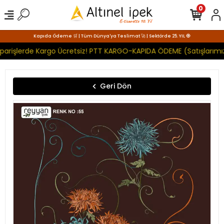
0
Kapıda Ödeme 🛒 | Tüm Dünya'ya Teslimat 🚀 | Sektörde 25. YIL 🧿
parişlerde Kargo Ücretsiz! PTT KARGO-KAPIDA ÖDEME (Satışlarımız
Geri Dön