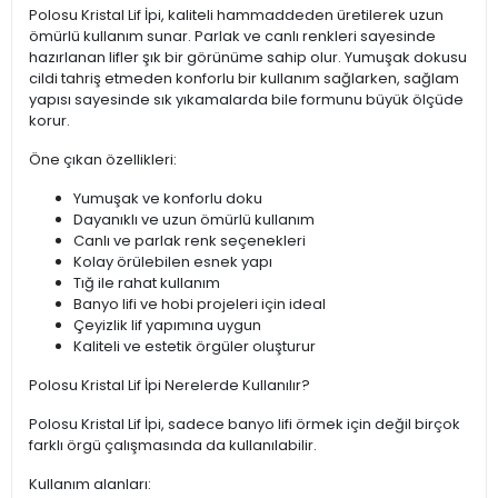
Polosu Kristal Lif İpi, kaliteli hammaddeden üretilerek uzun
ömürlü kullanım sunar. Parlak ve canlı renkleri sayesinde
hazırlanan lifler şık bir görünüme sahip olur. Yumuşak dokusu
cildi tahriş etmeden konforlu bir kullanım sağlarken, sağlam
yapısı sayesinde sık yıkamalarda bile formunu büyük ölçüde
korur.
Öne çıkan özellikleri:
Yumuşak ve konforlu doku
Dayanıklı ve uzun ömürlü kullanım
Canlı ve parlak renk seçenekleri
Kolay örülebilen esnek yapı
Tığ ile rahat kullanım
Banyo lifi ve hobi projeleri için ideal
Çeyizlik lif yapımına uygun
Kaliteli ve estetik örgüler oluşturur
Polosu Kristal Lif İpi Nerelerde Kullanılır?
Polosu Kristal Lif İpi, sadece banyo lifi örmek için değil birçok
farklı örgü çalışmasında da kullanılabilir.
Kullanım alanları: