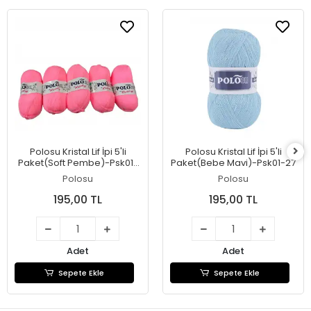
Polosu Kristal Lif İpi 5'li
Polosu Kristal Lif İpi 5'li
Paket(Soft Pembe)-Psk01-
Paket(Bebe Mavi)-Psk01-27
28
Polosu
Polosu
195,00 TL
195,00 TL
Adet
Adet
Sepete Ekle
Sepete Ekle