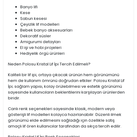
Banyo lifi
Kese
Sabun kesesi
Çeyizlik lif modelleri
Bebek banyo aksesuarları
Dekoratif süsler
Amigurumi detayları
El işi ve hobi projeleri
Hediyelik örgü ürünleri
Neden Polosu Kristal Lif İpi Tercih Edilmeli?
Kaliteli bir lif ipi, ortaya çıkacak ürünün hem görünümünü
hem de kullanım ömrünü doğrudan etkiler. Polosu Kristal Lif
İpi; sağlam yapısı, kolay örülebilmesi ve estetik görünümü
sayesinde kullanıcıların beklentilerini karşılayan ürünlerden
biridir.
Canlı renk seçenekleri sayesinde klasik, modern veya
gösterişli lif modelleri kolayca hazırlanabilir. Düzenli ilmek
görünümü elde edilmesini sağladığı için özellikle satış
amaçlı lif ören kullanıcılar tarafından da sıkça tercih edilir.
Polosu Kristal Lif İpi Renk Seçenekleri