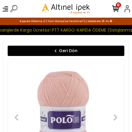
0
Kapıda Ödeme 🛒 | Tüm Dünya'ya Teslimat 🚀 | Sektörde 25. YIL 🧿
parişlerde Kargo Ücretsiz! PTT KARGO-KAPIDA ÖDEME (Satışlarımız
Geri Dön