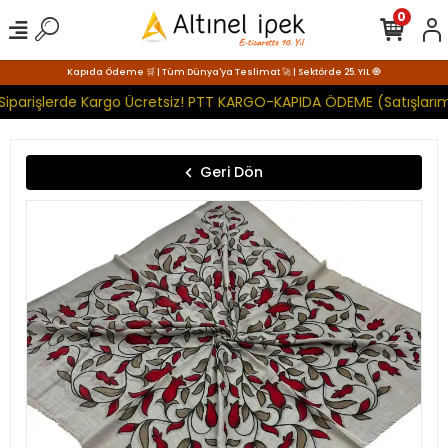
0
Kapıda Ödeme 🛒 | Tüm Dünya'ya Teslimat 🚀 | Sektörde 25. YIL 🧿
Siparişlerde Kargo Ücretsiz! PTT KARGO-KAPIDA ÖDEME (Satışlarım
Geri Dön