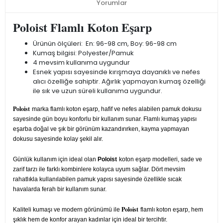
Yorumlar
Poloist Flamlı Koton Eşarp
Ürünün ölçüleri: En: 96-98 cm, Boy: 96-98 cm
Kumaş bilgisi: Polyester/Pamuk
4 mevsim kullanıma uygundur
Esnek yapısı sayesinde kırışmaya dayanıklı ve nefes
alıcı özelliğe sahiptir. Ağırlık yapmayan kumaş özelliği
ile sık ve uzun süreli kullanıma uygundur.
Poloist
marka flamlı koton eşarp, hafif ve nefes alabilen pamuk dokusu
sayesinde gün boyu konforlu bir kullanım sunar. Flamlı kumaş yapısı
eşarba doğal ve şık bir görünüm kazandırırken, kayma yapmayan
dokusu sayesinde kolay şekil alır.
Günlük kullanım için ideal olan
Poloist
koton eşarp modelleri, sade ve
zarif tarzı ile farklı kombinlere kolayca uyum sağlar. Dört mevsim
rahatlıkla kullanılabilen pamuk yapısı sayesinde özellikle sıcak
havalarda ferah bir kullanım sunar.
Poloist
Kaliteli kumaşı ve modern görünümü ile
flamlı koton eşarp, hem
şıklık hem de konfor arayan kadınlar için ideal bir tercihtir.