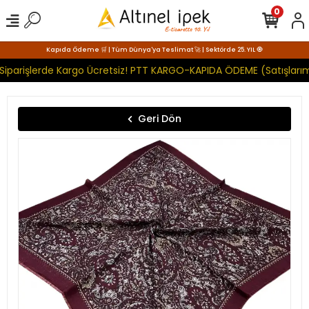
0
Kapıda Ödeme 🛒 | Tüm Dünya'ya Teslimat 🚀 | Sektörde 25. YIL 🧿
Siparişlerde Kargo Ücretsiz! PTT KARGO-KAPIDA ÖDEME (Satışlarım
Geri Dön