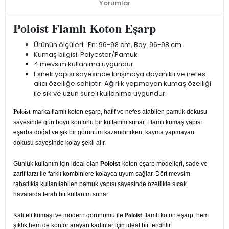
Yorumlar
Poloist Flamlı Koton Eşarp
Ürünün ölçüleri: En: 96-98 cm, Boy: 96-98 cm
Kumaş bilgisi: Polyester/Pamuk
4 mevsim kullanıma uygundur
Esnek yapısı sayesinde kırışmaya dayanıklı ve nefes
alıcı özelliğe sahiptir. Ağırlık yapmayan kumaş özelliği
ile sık ve uzun süreli kullanıma uygundur.
Poloist
marka flamlı koton eşarp, hafif ve nefes alabilen pamuk dokusu
sayesinde gün boyu konforlu bir kullanım sunar. Flamlı kumaş yapısı
eşarba doğal ve şık bir görünüm kazandırırken, kayma yapmayan
dokusu sayesinde kolay şekil alır.
Günlük kullanım için ideal olan
Poloist
koton eşarp modelleri, sade ve
zarif tarzı ile farklı kombinlere kolayca uyum sağlar. Dört mevsim
rahatlıkla kullanılabilen pamuk yapısı sayesinde özellikle sıcak
havalarda ferah bir kullanım sunar.
Poloist
Kaliteli kumaşı ve modern görünümü ile
flamlı koton eşarp, hem
şıklık hem de konfor arayan kadınlar için ideal bir tercihtir.