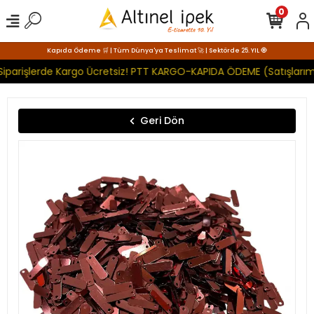
0
Kapıda Ödeme 🛒 | Tüm Dünya'ya Teslimat 🚀 | Sektörde 25. YIL 🧿
Siparişlerde Kargo Ücretsiz! PTT KARGO-KAPIDA ÖDEME (Satışlarımı
Geri Dön