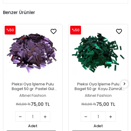
Benzer Ürünler
%50
%50
Pleksi Oya İşleme Pulu
Pleksi Oya İşleme Pulu
Baget 50 gr. Pastel Gül
Baget 50 gr. Koyu Zümrüt
(baget02-46)
(baget02-44)
Altınel Fashion
Altınel Fashion
75,00 TL
75,00 TL
150,00 TL
150,00 TL
Adet
Adet