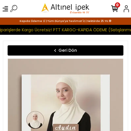
0
Kapıda Ödeme 🛒 | Tüm Dünya'ya Teslimat 🚀 | Sektörde 25. YIL 🧿
iparişlerde Kargo Ücretsiz! PTT KARGO-KAPIDA ÖDEME (Satışlarımı
Geri Dön