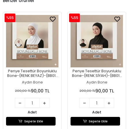
Benzer Ürünler
%55
%55
Penye Tesettür Boyunluklu
Penye Tesettür Boyunluklu
Bone-(RENK:BEYAZ)-(BB01-
Bone-(RENK:SİYAH)-(BB01-
03)
02)
Aydın Bone
Aydın Bone
90,00 TL
90,00 TL
200,00 TL
200,00 TL
Adet
Adet
Sepete Ekle
Sepete Ekle