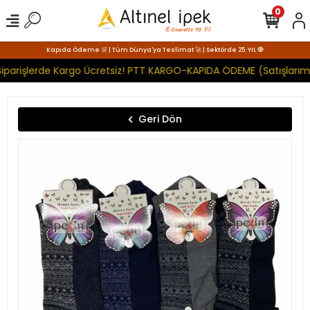
0
Kapıda Ödeme 🛒 | Tüm Dünya'ya Teslimat 🚀 | Sektörde 25. YIL 🧿
iparişlerde Kargo Ücretsiz! PTT KARGO-KAPIDA ÖDEME (Satışlarımı
Geri Dön