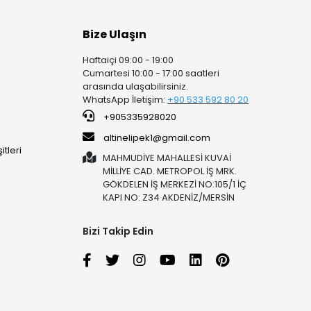
Bize Ulaşın
Haftaiçi 09:00 - 19:00
Cumartesi 10:00 - 17:00 saatleri
arasında ulaşabilirsiniz.
WhatsApp İletişim:
+90 53
3 592 80 20
+905335928020
altinelipek1@gmail.com
tleri
MAHMUDİYE MAHALLESİ KUVAİ
MİLLİYE CAD. METROPOL İŞ MRK.
GÖKDELEN İŞ MERKEZİ NO:105/1 İÇ
KAPI NO: Z34 AKDENİZ/MERSİN
Bizi Takip Edin