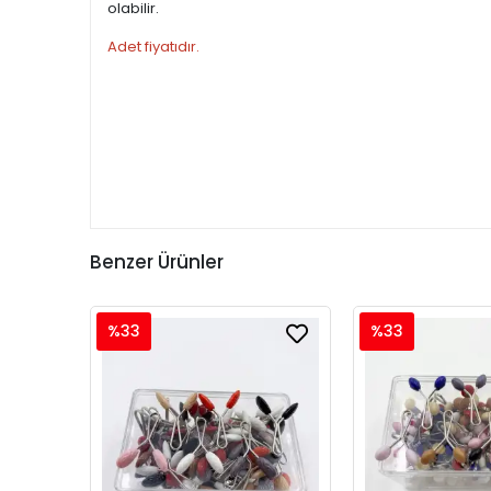
olabilir.
Adet fiyatıdır.
Benzer Ürünler
%33
%33