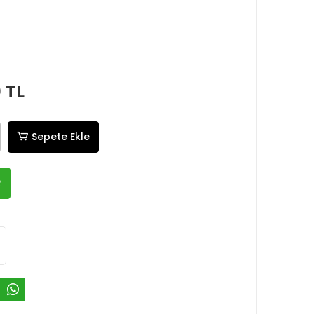
 TL
Sepete Ekle
R