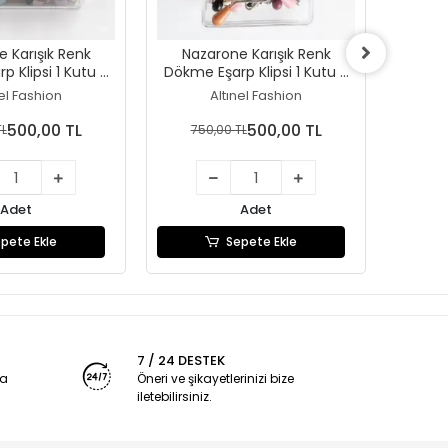
 Karışık Renk
Nazarone Karışık Renk
Nazaro
 Klipsi 1 Kutu -
Dökme Eşarp Klipsi 1 Kutu -
Klip
t) - (Eİ01-20)
(100 adet) - (Eİ01-19)
nel Fashion
Altınel Fashion
500,00 TL
500,00 TL
TL
750,00 TL
1
Adet
Adet
pete Ekle
Sepete Ekle
7 / 24 DESTEK
ya
Öneri ve şikayetlerinizi bize
iletebilirsiniz.