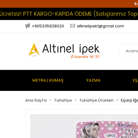
K
tsiz! PTT KARGO-KAPIDA ÖDEME (Satışlarımız Toptan O
+905335928020
altinelipek1@gmail.com
METRAJ KUMAŞ
YAZMA
EŞ
Ana Sayfa
Tuhafiye
Tuhafiye Ürünleri
Eşarp İğ