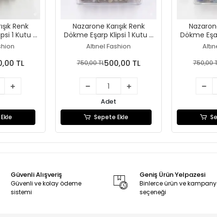
ışık Renk
Nazarone Karışık Renk
Nazarone
psi 1 Kutu -
Dökme Eşarp Klipsi 1 Kutu -
Dökme Eşarp
(Eİ01-22)
(100 adet) - (Eİ01-21)
(100 ade
shion
Altınel Fashion
Altı
,00 TL
500,00 TL
750,00 TL
750,00 
Adet
Ekle
Sepete Ekle
Se
Güvenli Alışveriş
Geniş Ürün Yelpazesi
Güvenli ve kolay ödeme
Binlerce ürün ve kampan
sistemi
seçeneği