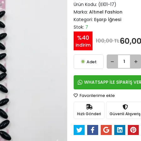
Ürün Kodu:
(Eİ01-17)
Marka:
Altınel Fashion
Kategori:
Eşarp İğnesi
Stok:
7
%40
60,00
100,00 TL
indirim
Adet
WHATSAPP İLE SİPARİŞ VE
Favorilerime ekle
Hızlı Gönderi
Güvenli Alışveriş