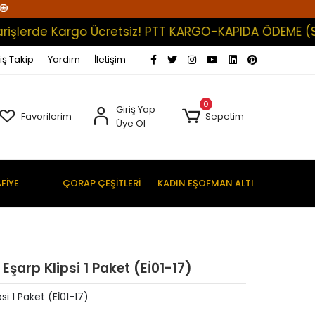
🧿
erde Kargo Ücretsiz! PTT KARGO-KAPIDA ÖDEME (Satışl
iş Takip
Yardım
İletişim
0
Giriş Yap
Favorilerim
Sepetim
Üye Ol
FİYE
ÇORAP ÇEŞİTLERİ
KADIN EŞOFMAN ALTI
Eşarp Klipsi 1 Paket (Eİ01-17)
si 1 Paket (Eİ01-17)