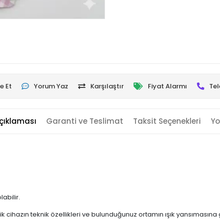
e Et
Yorum Yaz
Karşılaştır
Fiyat Alarmı
Tel
çıklaması
Garanti ve Teslimat
Taksit Seçenekleri
Yo
labilir.
k cihazın teknik özellikleri ve bulunduğunuz ortamın ışık yansımasına g