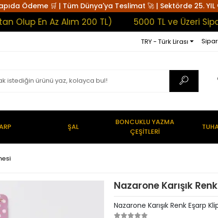
apıda Ödeme 🛒 | Tüm Dünya'ya Teslimat 🚀 | Sektörde 25. YIL 
lup En Az Alım 200 TL)
5000 TL ve Üzeri Siparişl
Sipar
TRY - Türk Lirası
BONCUKLU YAZMA
ARP
ŞAL
TUHA
ÇEŞİTLERİ
nesi
Nazarone Karışık Renk 
Nazarone Karışık Renk Eşarp Klip