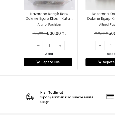
Nazarone Karışık Renk
Nazarone Kar
Dökme Eşarp Klipsi 1 Kutu -
Dökme Eşarp Kli
(100 adet) - (Eİ01-23)
(100 adet) - 
Altınel Fashion
Altınel Fa
500,00 TL
500
750,00 TL
750,00 TL
Adet
Adet
Sepete Ekle
Sepete 
Hızlı Teslimat
Siparişleriniz en kısa sürede elinize
ulaşır.