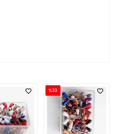
%33
%40