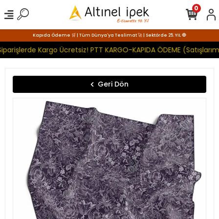
0
Kapıda Ödeme 🛒 | Tüm Dünya'ya Teslimat 🚀 | Sektörde 25. YIL 🧿
iparişlerde Kargo Ücretsiz! PTT KARGO-KAPIDA ÖDEME (Satışlarımı
Geri Dön