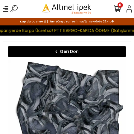
0
Kapıda Ödeme 🛒 | Tüm Dünya'ya Teslimat 🚀 | Sektörde 25. YIL 🧿
iparişlerde Kargo Ücretsiz! PTT KARGO-KAPIDA ÖDEME (Satışlarımı
Geri Dön