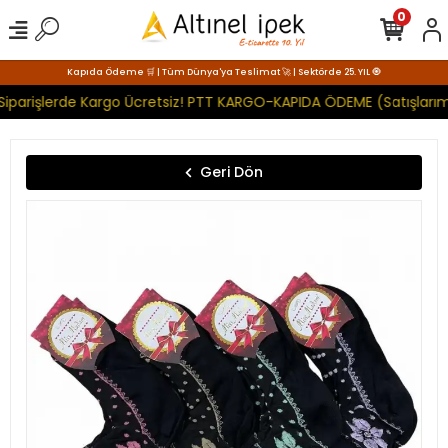
0
Kapıda Ödeme 🛒 | Tüm Dünya'ya Teslimat 🚀 | Sektörde 25. YIL 🧿
Siparişlerde Kargo Ücretsiz! PTT KARGO-KAPIDA ÖDEME (Satışlarım
Geri Dön