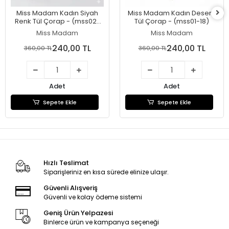
Miss Madam Kadın Siyah
Miss Madam Kadın Desenli
Renk Tül Çorap - (mss02-
Tül Çorap - (mss01-18)
01)
Miss Madam
Miss Madam
240,00 TL
240,00 TL
360,00 TL
360,00 TL
Adet
Adet
Sepete Ekle
Sepete Ekle
Hızlı Teslimat
Siparişleriniz en kısa sürede elinize ulaşır.
Güvenli Alışveriş
Güvenli ve kolay ödeme sistemi
Geniş Ürün Yelpazesi
Binlerce ürün ve kampanya seçeneği