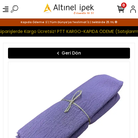
0
Kapıda Ödeme 🛒 | Tüm Dünya'ya Teslimat 🚀 | Sektörde 25. YIL 🧿
iparişlerde Kargo Ücretsiz! PTT KARGO-KAPIDA ÖDEME (Satışlarımı
Geri Dön