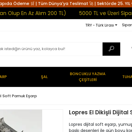
apıda Ödeme 🛒 | Tüm Dünya'ya Teslimat 🚀 | Sektörde 25. YIL 
 En Az Alım 200 TL)
5000 TL ve Üzeri Siparişler
Sipar
TRY - Türk Lirası
BONCUKLU YAZMA
ARP
ŞAL
TUHA
ÇEŞİTLERİ
al Soft Pamuk Eşarp
Lopres El Dikişli Dijit
Lopres dijital soft eşarp, yum
baskı desenleri ile gün boyu kon