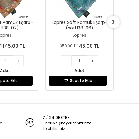
ft Pamuk Eşarp-
Lopres Soft Pamuk Eşarp-
Lopre
ft138-07)
(soft138-06)
Lopres
Lopres
145,00 TL
145,00 TL
TL
350,00 TL
35
Adet
Adet
pete Ekle
Sepete Ekle
7 / 24 DESTEK
ya
Öneri ve şikayetlerinizi bize
iletebilirsiniz.