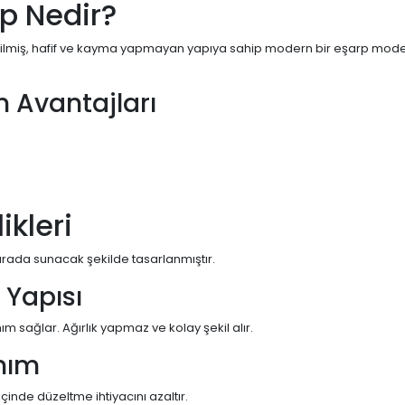
rp Nedir?
etilmiş, hafif ve kayma yapmayan yapıya sahip modern bir eşarp modelidi
in Avantajları
ikleri
r arada sunacak şekilde tasarlanmıştır.
Yapısı
m sağlar. Ağırlık yapmaz ve kolay şekil alır.
nım
inde düzeltme ihtiyacını azaltır.