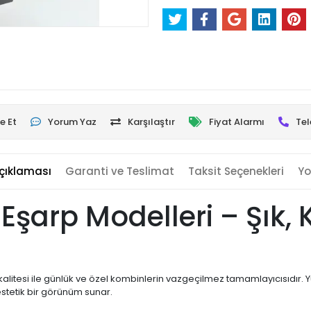
e Et
Yorum Yaz
Karşılaştır
Fiyat Alarmı
Tel
çıklaması
Garanti ve Teslimat
Taksit Seçenekleri
Yo
t Eşarp Modelleri – Şık,
ş kalitesi ile günlük ve özel kombinlerin vazgeçilmez tamamlayıcısıdır.
stetik bir görünüm sunar.