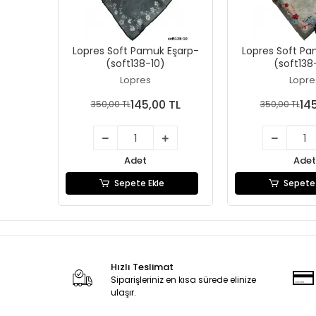
Lopres Soft Pamuk Eşarp-
Lopres Soft Pa
(soft138-10)
(soft138
Lopres
Lopre
145,00 TL
14
350,00 TL
350,00 TL
Adet
Adet
Sepete Ekle
Sepete 
Hızlı Teslimat
Siparişleriniz en kısa sürede elinize
ulaşır.