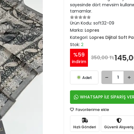
sayesinde dört mevsim kullanım
tamamlar.
Ürün Kodu:
soft32-09
Marka:
Lopres
Kategori:
Lopres Dijital Soft 
Stok:
2
%59
145,0
350,00 TL
indirim
Adet
WHATSAPP İLE SİPARİŞ VE
Favorilerime ekle
Hızlı Gönderi
Güvenli Alışveriş