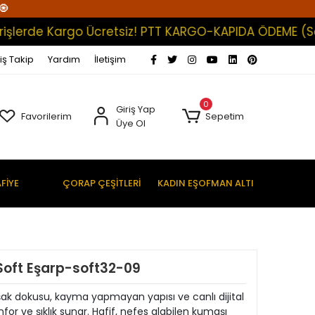
🧿
de Kargo Ücretsiz! PTT KARGO-KAPIDA ÖDEME (Satışlar
iş Takip
Yardım
İletişim
0
Giriş Yap
Favorilerim
Sepetim
Üye Ol
FİYE
ÇORAP ÇEŞİTLERİ
KADIN EŞOFMAN ALTI
al Soft Eşarp-soft32-09
uşak dokusu, kayma yapmayan yapısı ve canlı dijital
for ve şıklık sunar. Hafif, nefes alabilen kumaşı