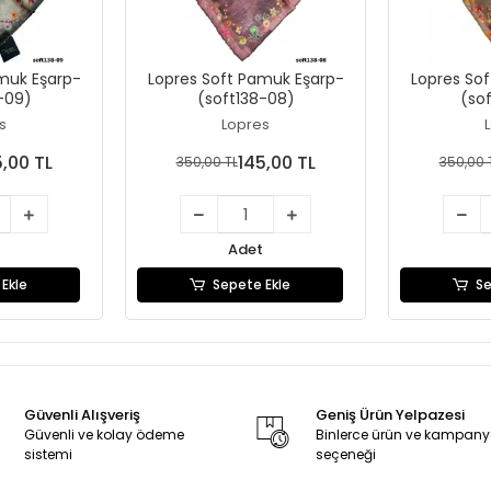
muk Eşarp-
Lopres Soft Pamuk Eşarp-
Lopres So
-09)
(soft138-08)
(so
s
Lopres
5,00 TL
145,00 TL
350,00 TL
350,00 
Adet
Ekle
Sepete Ekle
Se
Güvenli Alışveriş
Geniş Ürün Yelpazesi
Güvenli ve kolay ödeme
Binlerce ürün ve kampan
sistemi
seçeneği