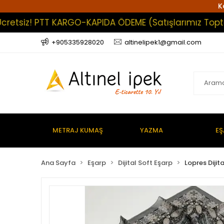
K
iz! PTT KARGO-KAPIDA ÖDEME (Satışlarımız Toptan Olup
+905335928020
altinelipek1@gmail.com
METRAJ KUMAŞ
YAZMA
EŞ
Ana Sayfa
Eşarp
Dijital Soft Eşarp
Lopres Dijit