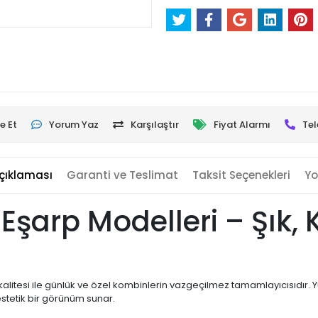
e Et
Yorum Yaz
Karşılaştır
Fiyat Alarmı
Tel
çıklaması
Garanti ve Teslimat
Taksit Seçenekleri
Yo
t Eşarp Modelleri – Şık,
ş kalitesi ile günlük ve özel kombinlerin vazgeçilmez tamamlayıcısıdır.
stetik bir görünüm sunar.