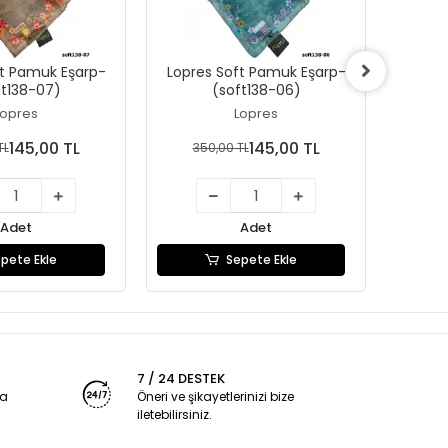
ft Pamuk Eşarp-
Lopres Soft Pamuk Eşarp-
Lopre
ft138-07)
(soft138-06)
Lopres
Lopres
145,00 TL
145,00 TL
TL
350,00 TL
35
Adet
Adet
pete Ekle
Sepete Ekle
7 / 24 DESTEK
ya
Öneri ve şikayetlerinizi bize
iletebilirsiniz.