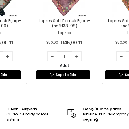
muk Eşarp-
Lopres Soft Pamuk Eşarp-
Lopres So
-09)
(soft138-08)
(so
s
Lopres
5,00 TL
145,00 TL
350,00 TL
350,00 
Adet
Ekle
Sepete Ekle
Se
Güvenli Alışveriş
Geniş Ürün Yelpazesi
Güvenli ve kolay ödeme
Binlerce ürün ve kampan
sistemi
seçeneği