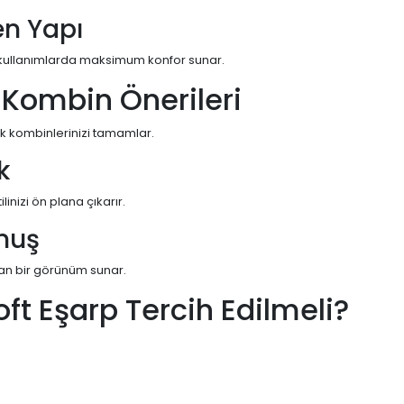
en Yapı
li kullanımlarda maksimum konfor sunar.
e Kombin Önerileri
rak kombinlerinizi tamamlar.
k
linizi ön plana çıkarır.
unuş
gan bir görünüm sunar.
oft Eşarp Tercih Edilmeli?