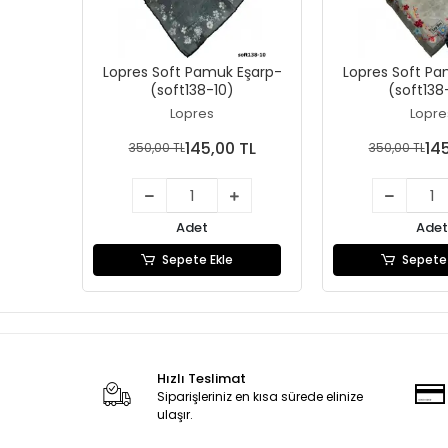
Lopres Soft Pamuk Eşarp-
Lopres Soft Pa
(soft138-10)
(soft138
Lopres
Lopre
145,00 TL
14
350,00 TL
350,00 TL
Adet
Adet
Sepete Ekle
Sepete 
Hızlı Teslimat
Siparişleriniz en kısa sürede elinize
ulaşır.