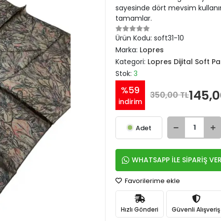
sayesinde dört mevsim kullanım
tamamlar.
Ürün Kodu:
soft31-10
Marka:
Lopres
Kategori:
Lopres Dijital Soft 
Stok:
3
%59
145,0
350,00 TL
indirim
Adet
WHATSAPP İLE SİPARİŞ VE
Favorilerime ekle
Hızlı Gönderi
Güvenli Alışveriş