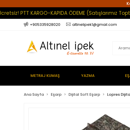
K
siz! PTT KARGO-KAPIDA ÖDEME (Satışlarımız Toptan Olu
+905335928020
altinelipek1@gmail.com
METRAJ KUMAŞ
YAZMA
EŞ
Ana Sayfa
Eşarp
Dijital Soft Eşarp
Lopres Dijit