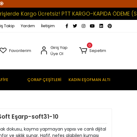
🧿
rde Kargo Ücretsiz! PTT KARGO-KAPIDA ÖDEME (Satışlar
iş Takip
Yardım
İletişim
0
Giriş Yap
Favorilerim
Sepetim
Üye Ol
FİYE
ÇORAP ÇEŞİTLERİ
KADIN EŞOFMAN ALTI
l Soft Eşarp-soft31-10
uşak dokusu, kayma yapmayan yapısı ve canlı dijital
for ve şıklık sunar. Hafif, nefes alabilen kumaşı