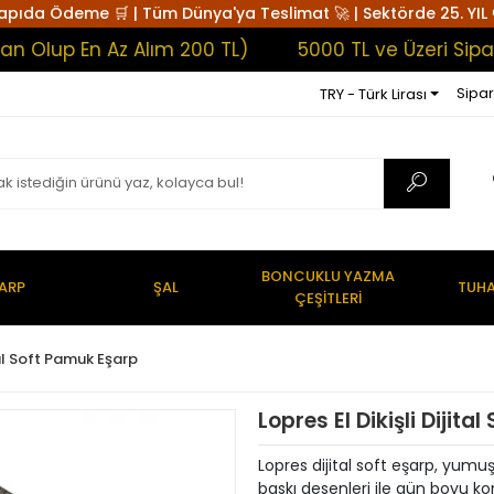
apıda Ödeme 🛒 | Tüm Dünya'ya Teslimat 🚀 | Sektörde 25. YIL 
p En Az Alım 200 TL)
5000 TL ve Üzeri Siparişle
Sipar
TRY - Türk Lirası
BONCUKLU YAZMA
ARP
ŞAL
TUHA
ÇEŞİTLERİ
al Soft Pamuk Eşarp
Lopres El Dikişli Dijita
Lopres dijital soft eşarp, yum
baskı desenleri ile gün boyu kon