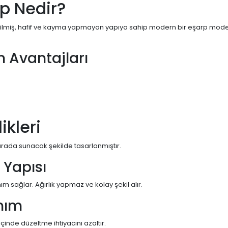
rp Nedir?
etilmiş, hafif ve kayma yapmayan yapıya sahip modern bir eşarp modelidi
in Avantajları
ikleri
r arada sunacak şekilde tasarlanmıştır.
Yapısı
m sağlar. Ağırlık yapmaz ve kolay şekil alır.
nım
inde düzeltme ihtiyacını azaltır.