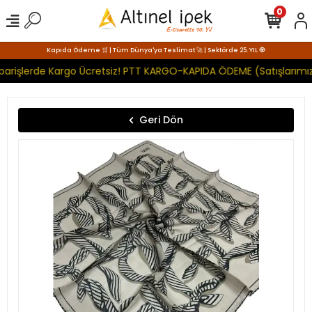
0
Kapıda Ödeme 🛒 | Tüm Dünya'ya Teslimat 🚀 | Sektörde 25. YIL 🧿
parişlerde Kargo Ücretsiz! PTT KARGO-KAPIDA ÖDEME (Satışlarımız
Geri Dön