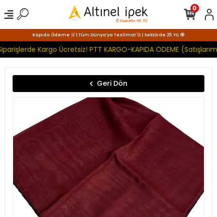
0
Kapıda Ödeme 🛒 | Tüm Dünya'ya Teslimat 🚀 | Sektörde 25. YIL 🧿
iparişlerde Kargo Ücretsiz! PTT KARGO-KAPIDA ÖDEME (Satışlarımı
Geri Dön