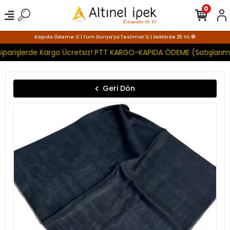
0
Kapıda Ödeme 🛒 | Tüm Dünya'ya Teslimat 🚀 | Sektörde 25. YIL 🧿
iparişlerde Kargo Ücretsiz! PTT KARGO-KAPIDA ÖDEME (Satışlarımı
Geri Dön