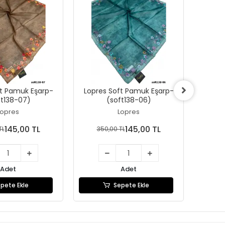
ft Pamuk Eşarp-
Lopres Soft Pamuk Eşarp-
Lopre
ft138-07)
(soft138-06)
Lopres
Lopres
145,00 TL
145,00 TL
TL
350,00 TL
35
Adet
Adet
pete Ekle
Sepete Ekle