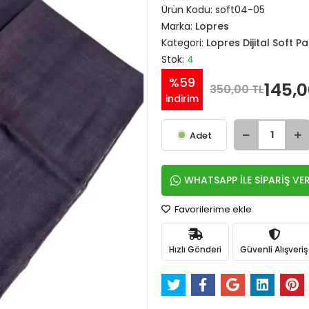
Ürün Kodu:
soft04-05
Marka:
Lopres
Kategori:
Lopres Dijital Soft 
Stok:
4
%59
145,0
350,00 TL
indirim
Adet
WHATSAPP İLE SİPARİŞ VE
Favorilerime ekle
Hızlı Gönderi
Güvenli Alışveriş