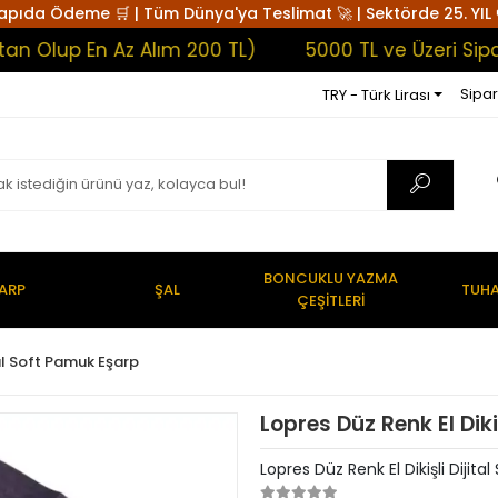
apıda Ödeme 🛒 | Tüm Dünya'ya Teslimat 🚀 | Sektörde 25. YIL 
up En Az Alım 200 TL)
5000 TL ve Üzeri Siparişl
Sipar
TRY - Türk Lirası
BONCUKLU YAZMA
ARP
ŞAL
TUHA
ÇEŞİTLERİ
al Soft Pamuk Eşarp
Lopres Düz Renk El Diki
Lopres Düz Renk El Dikişli Dijit