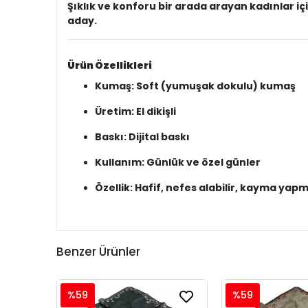
Şıklık ve konforu bir arada arayan kadınlar iç
aday.
Ürün Özellikleri
Kumaş: Soft (yumuşak dokulu) kumaş
Üretim: El dikişli
Baskı: Dijital baskı
Kullanım: Günlük ve özel günler
Özellik: Hafif, nefes alabilir, kayma yap
Benzer Ürünler
%59
%59