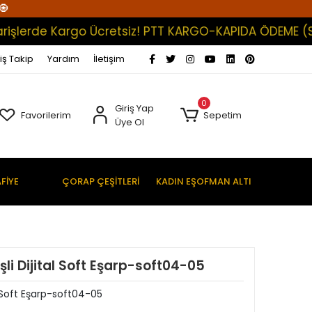
🧿
erde Kargo Ücretsiz! PTT KARGO-KAPIDA ÖDEME (Satışla
iş Takip
Yardım
İletişim
0
Giriş Yap
Favorilerim
Sepetim
Üye Ol
FİYE
ÇORAP ÇEŞİTLERİ
KADIN EŞOFMAN ALTI
şli Dijital Soft Eşarp-soft04-05
al Soft Eşarp-soft04-05