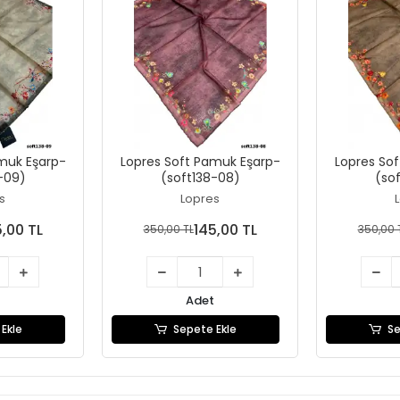
muk Eşarp-
Lopres Soft Pamuk Eşarp-
Lopres So
-09)
(soft138-08)
(so
s
Lopres
5,00 TL
145,00 TL
350,00 TL
350,00 
Adet
Ekle
Sepete Ekle
Se