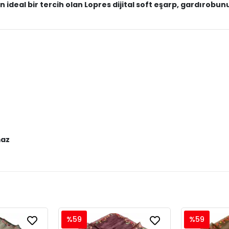
in ideal bir tercih olan Lopres dijital soft eşarp, gardıro
maz
%59
%59