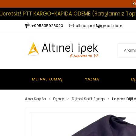
K
tsiz! PTT KARGO-KAPIDA ÖDEME (Satışlarımız Toptan Ol
+905335928020
altinelipek1@gmail.com
METRAJ KUMAŞ
YAZMA
EŞ
Ana Sayfa
Eşarp
Dijital Soft Eşarp
Lopres Dijit