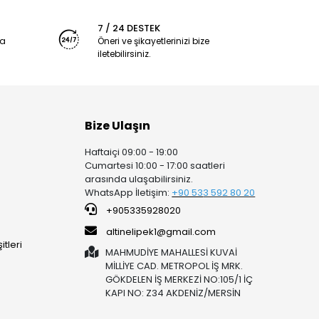
7 / 24 DESTEK
ya
Öneri ve şikayetlerinizi bize
iletebilirsiniz.
Bize Ulaşın
Haftaiçi 09:00 - 19:00
Cumartesi 10:00 - 17:00 saatleri
arasında ulaşabilirsiniz.
WhatsApp İletişim:
+90 53
3 592 80 20
+905335928020
altinelipek1@gmail.com
tleri
MAHMUDİYE MAHALLESİ KUVAİ
MİLLİYE CAD. METROPOL İŞ MRK.
GÖKDELEN İŞ MERKEZİ NO:105/1 İÇ
KAPI NO: Z34 AKDENİZ/MERSİN