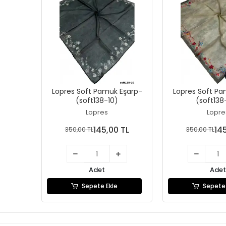
Lopres Soft Pamuk Eşarp-
Lopres Soft Pa
(soft138-10)
(soft138
Lopres
Lopre
145,00 TL
14
350,00 TL
350,00 TL
Adet
Adet
Sepete Ekle
Sepete 