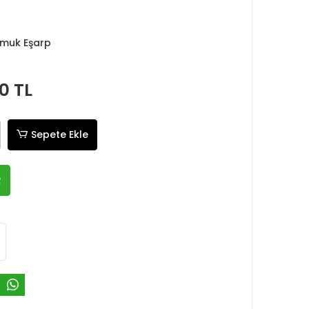
Pamuk Eşarp
0 TL
Sepete Ekle
R