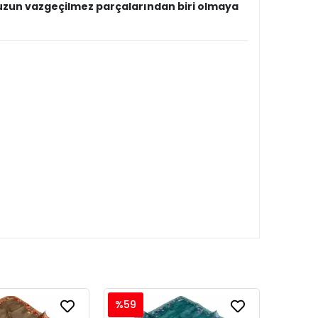
bunuzun vazgeçilmez parçalarından biri olmaya
%59
%59