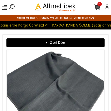
0
Kapıda Ödeme 🛒 | Tüm Dünya'ya Teslimat 🚀 | Sektörde 25. YIL 🧿
iparişlerde Kargo Ücretsiz! PTT KARGO-KAPIDA ÖDEME (Satışlarımı
Geri Dön