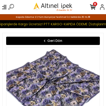
0
Kapıda Ödeme 🛒 | Tüm Dünya'ya Teslimat 🚀 | Sektörde 25. YIL 🧿
iparişlerde Kargo Ücretsiz! PTT KARGO-KAPIDA ÖDEME (Satışlarımı
Geri Dön