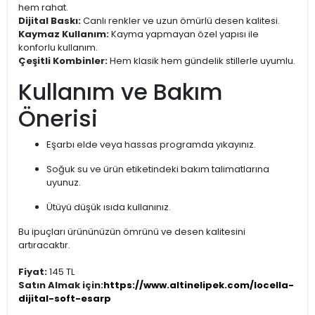
hem rahat.
Dijital Baskı:
Canlı renkler ve uzun ömürlü desen kalitesi.
Kaymaz Kullanım:
Kayma yapmayan özel yapısı ile
konforlu kullanım.
Çeşitli Kombinler:
Hem klasik hem gündelik stillerle uyumlu.
Kullanım ve Bakım
Önerisi
Eşarbı elde veya hassas programda yıkayınız.
Soğuk su ve ürün etiketindeki bakım talimatlarına
uyunuz.
Ütüyü düşük ısıda kullanınız.
Bu ipuçları ürününüzün ömrünü ve desen kalitesini
artıracaktır.
Fiyat:
145 TL
Satın Almak için:
https://www.altinelipek.com/locella-
dijital-soft-esarp