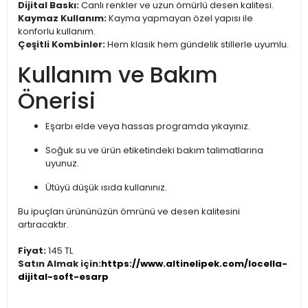
Dijital Baskı:
Canlı renkler ve uzun ömürlü desen kalitesi.
Kaymaz Kullanım:
Kayma yapmayan özel yapısı ile
konforlu kullanım.
Çeşitli Kombinler:
Hem klasik hem gündelik stillerle uyumlu.
Kullanım ve Bakım
Önerisi
Eşarbı elde veya hassas programda yıkayınız.
Soğuk su ve ürün etiketindeki bakım talimatlarına
uyunuz.
Ütüyü düşük ısıda kullanınız.
Bu ipuçları ürününüzün ömrünü ve desen kalitesini
artıracaktır.
Fiyat:
145 TL
Satın Almak için:
https://www.altinelipek.com/locella-
dijital-soft-esarp