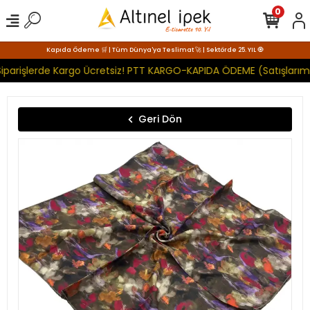
0
Kapıda Ödeme 🛒 | Tüm Dünya'ya Teslimat 🚀 | Sektörde 25. YIL 🧿
iparişlerde Kargo Ücretsiz! PTT KARGO-KAPIDA ÖDEME (Satışlarımı
Geri Dön