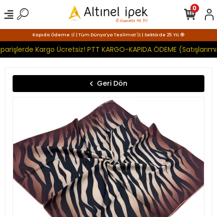
0
Kapıda Ödeme 🛒 | Tüm Dünya'ya Teslimat 🚀 | Sektörde 25. YIL 🧿
parişlerde Kargo Ücretsiz! PTT KARGO-KAPIDA ÖDEME (Satışlarımız
Geri Dön