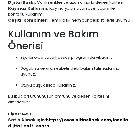
Dijital Baskı:
Canlı renkler ve uzun ömürlü desen kalitesi.
Kaymaz Kullanım:
Kayma yapmayan özel yapısı ile
konforlu kullanım.
Çeşitli Kombinler:
Hem klasik hem gündelik stillerle uyumlu.
Kullanım ve Bakım
Önerisi
Eşarbı elde veya hassas programda yıkayınız.
Soğuk su ve ürün etiketindeki bakım talimatlarına
uyunuz.
Ütüyü düşük ısıda kullanınız.
Bu ipuçları ürününüzün ömrünü ve desen kalitesini
artıracaktır.
Fiyat:
145 TL
Satın Almak için:
https://www.altinelipek.com/locella-
dijital-soft-esarp