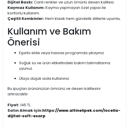
Dijital Baskı:
Canlı renkler ve uzun ömürlü desen kalitesi.
Kaymaz Kullanım:
Kayma yapmayan özel yapısı ile
konforlu kullanım.
Çeşitli Kombinler:
Hem klasik hem gündelik stillerle uyumlu.
Kullanım ve Bakım
Önerisi
Eşarbı elde veya hassas programda yıkayınız.
Soğuk su ve ürün etiketindeki bakım talimatlarına
uyunuz.
Ütüyü düşük ısıda kullanınız.
Bu ipuçları ürününüzün ömrünü ve desen kalitesini
artıracaktır.
Fiyat:
145 TL
Satın Almak için:
https://www.altinelipek.com/locella-
dijital-soft-esarp