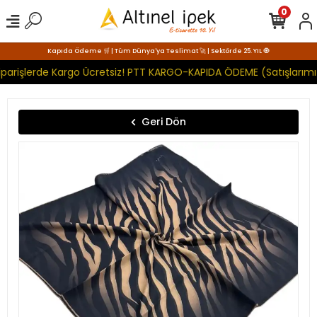
0
Kapıda Ödeme 🛒 | Tüm Dünya'ya Teslimat 🚀 | Sektörde 25. YIL 🧿
parişlerde Kargo Ücretsiz! PTT KARGO-KAPIDA ÖDEME (Satışlarımız
Geri Dön