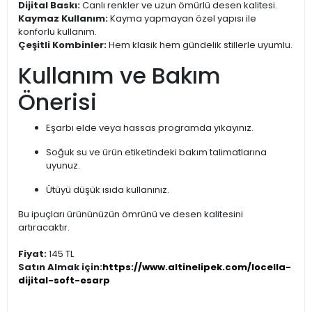
Dijital Baskı:
Canlı renkler ve uzun ömürlü desen kalitesi.
Kaymaz Kullanım:
Kayma yapmayan özel yapısı ile
konforlu kullanım.
Çeşitli Kombinler:
Hem klasik hem gündelik stillerle uyumlu.
Kullanım ve Bakım
Önerisi
Eşarbı elde veya hassas programda yıkayınız.
Soğuk su ve ürün etiketindeki bakım talimatlarına
uyunuz.
Ütüyü düşük ısıda kullanınız.
Bu ipuçları ürününüzün ömrünü ve desen kalitesini
artıracaktır.
Fiyat:
145 TL
Satın Almak için:
https://www.altinelipek.com/locella-
dijital-soft-esarp