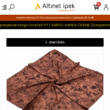
0
Kapıda Ödeme 🛒 | Tüm Dünya'ya Teslimat 🚀 | Sektörde 25. YIL 🧿
parişlerde Kargo Ücretsiz! PTT KARGO-KAPIDA ÖDEME (Satışlarımız
Geri Dön