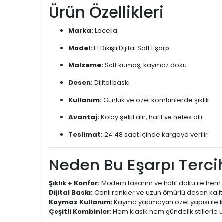
Ürün Özellikleri
Marka:
Locella
Model:
El Dikişli Dijital Soft Eşarp
Malzeme:
Soft kumaş, kaymaz doku
Desen:
Dijital baskı
Kullanım:
Günlük ve özel kombinlerde şıklık
Avantaj:
Kolay şekil alır, hafif ve nefes alır
Teslimat:
24‑48 saat içinde kargoya verilir
Neden Bu Eşarpı Tercih
Şıklık + Konfor:
Modern tasarım ve hafif doku ile hem 
Dijital Baskı:
Canlı renkler ve uzun ömürlü desen kalit
Kaymaz Kullanım:
Kayma yapmayan özel yapısı ile k
Çeşitli Kombinler:
Hem klasik hem gündelik stillerle 