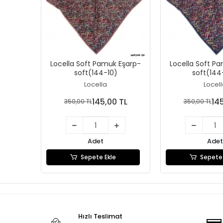
Locella Soft Pamuk Eşarp-
Locella Soft P
soft(144-10)
soft(144
Locella
Locel
145,00 TL
14
350,00 TL
350,00 TL
Adet
Adet
Sepete Ekle
Sepete 
Hızlı Teslimat