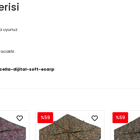
risi
na uyunuz.
acaktır.
cella-dijital-soft-esarp
%59
%59