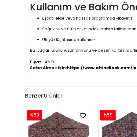
Kullanım ve Bakım Öne
Eşarbı elde veya hassas programda yıkayınız.
Soğuk su ve ürün etiketindeki bakım talimatları
Ütüyü düşük ısıda kullanınız.
Bu ipuçları ürününüzün ömrünü ve desen kalitesini artır
Fiyat:
145 TL
Satın Almak için:
https://www.altinelipek.com/lo
Benzer Ürünler
%59
%59