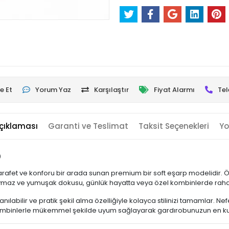
e Et
Yorum Yaz
Karşılaştır
Fiyat Alarmı
Tel
çıklaması
Garanti ve Teslimat
Taksit Seçenekleri
Yo
p
le zarafet ve konforu bir arada sunan premium bir soft eşarp modelidir. 
Kaymaz ve yumuşak dokusu, günlük hayatta veya özel kombinlerde rahat
nılabilir ve pratik şekil alma özelliğiyle kolayca stilinizi tamamlar. 
 kombinlerle mükemmel şekilde uyum sağlayarak gardırobunuzun en kulla