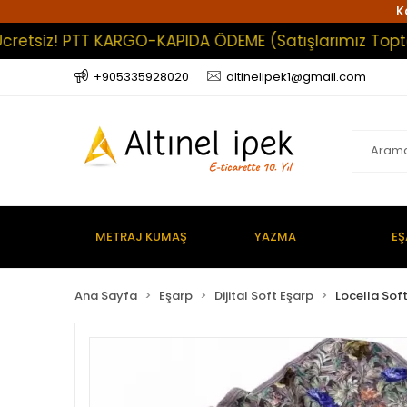
K
siz! PTT KARGO-KAPIDA ÖDEME (Satışlarımız Toptan Olu
+905335928020
altinelipek1@gmail.com
METRAJ KUMAŞ
YAZMA
EŞ
Ana Sayfa
Eşarp
Dijital Soft Eşarp
Locella Sof