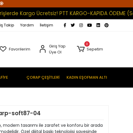
🧿
rde Kargo Ücretsiz! PTT KARGO-KAPIDA ÖDEME (Satışlar
iş Takip
Yardım
İletişim
0
Giriş Yap
Favorilerim
Sepetim
Üye Ol
FİYE
ÇORAP ÇEŞİTLERİ
KADIN EŞOFMAN ALTI
şarp-soft87-04
şarp, modern tasarımı ile zarafet ve konforu bir arada
delidir. Özel dijital baskı teknolojisi sayesinde