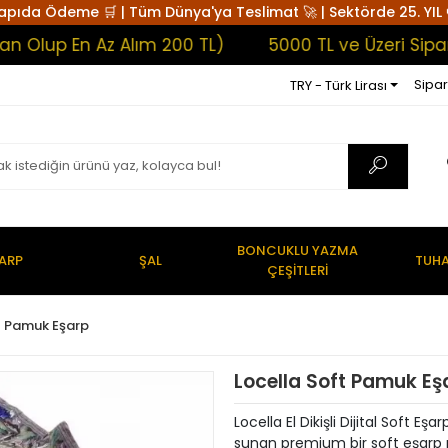
apıda Ödeme 🛒 | Tüm Dünya'ya Teslimat 🚀 | Sektörde 25. YIL 
p En Az Alım 200 TL)
5000 TL ve Üzeri Siparişle
Sipar
TRY - Türk Lirası
BONCUKLU YAZMA
ARP
ŞAL
TUHA
ÇEŞİTLERİ
t Pamuk Eşarp
Locella Soft Pamuk E
Locella El Dikişli Dijital Soft E
sunan premium bir soft eşarp mo