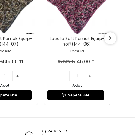
ft Pamuk Eşarp-
Locella Soft Pamuk Eşarp-
Locel
t(144-07)
soft(144-06)
ocella
Locella
145,00 TL
145,00 TL
TL
350,00 TL
35
Adet
Adet
pete Ekle
Sepete Ekle
7 / 24 DESTEK