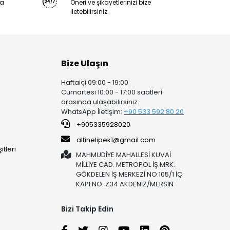
ya
Öneri ve şikayetlerinizi bize
iletebilirsiniz.
Bize Ulaşın
Haftaiçi 09:00 - 19:00
Cumartesi 10:00 - 17:00 saatleri
arasında ulaşabilirsiniz.
WhatsApp İletişim:
+90 53
3 592 80 20
+905335928020
altinelipek1@gmail.com
tleri
MAHMUDİYE MAHALLESİ KUVAİ
MİLLİYE CAD. METROPOL İŞ MRK.
GÖKDELEN İŞ MERKEZİ NO:105/1 İÇ
KAPI NO: Z34 AKDENİZ/MERSİN
Bizi Takip Edin