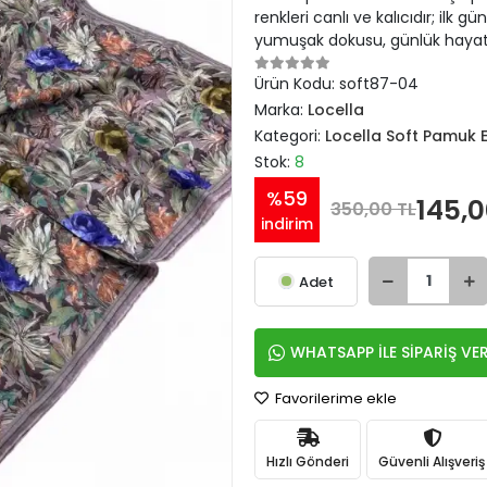
renkleri canlı ve kalıcıdır; il
yumuşak dokusu, günlük hayatt
Ürün Kodu:
soft87-04
Marka:
Locella
Kategori:
Locella Soft Pamuk 
Stok:
8
%59
145,0
350,00 TL
indirim
Adet
WHATSAPP İLE SİPARİŞ VE
Favorilerime ekle
Hızlı Gönderi
Güvenli Alışveriş