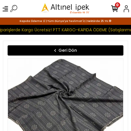
0
Kapıda Ödeme 🛒 | Tüm Dünya'ya Teslimat 🚀 | Sektörde 25. YIL 🧿
parişlerde Kargo Ücretsiz! PTT KARGO-KAPIDA ÖDEME (Satışlarımız
Geri Dön