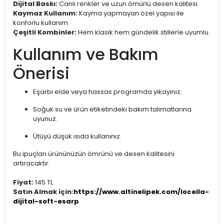
Dijital Baskı:
Canlı renkler ve uzun ömürlü desen kalitesi.
Kaymaz Kullanım:
Kayma yapmayan özel yapısı ile
konforlu kullanım.
Çeşitli Kombinler:
Hem klasik hem gündelik stillerle uyumlu.
Kullanım ve Bakım
Önerisi
Eşarbı elde veya hassas programda yıkayınız.
Soğuk su ve ürün etiketindeki bakım talimatlarına
uyunuz.
Ütüyü düşük ısıda kullanınız.
Bu ipuçları ürününüzün ömrünü ve desen kalitesini
artıracaktır.
Fiyat:
145 TL
Satın Almak için:
https://www.altinelipek.com/locella-
dijital-soft-esarp