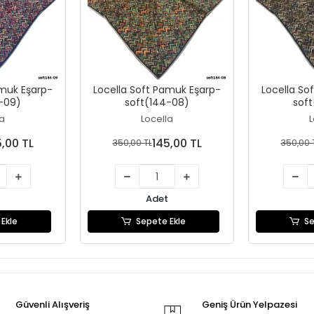
amuk Eşarp-
Locella Soft Pamuk Eşarp-
Locella So
-09)
soft(144-08)
sof
la
Locella
L
5,00 TL
145,00 TL
350,00 TL
350,00 
Adet
Ekle
Sepete Ekle
Se
Güvenli Alışveriş
Geniş Ürün Yelpazesi