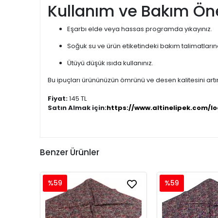
Kullanım ve Bakım Öne
Eşarbı elde veya hassas programda yıkayınız.
Soğuk su ve ürün etiketindeki bakım talimatları
Ütüyü düşük ısıda kullanınız.
Bu ipuçları ürününüzün ömrünü ve desen kalitesini artır
Fiyat:
145 TL
Satın Almak için:
https://www.altinelipek.com/lo
Benzer Ürünler
%59
%59