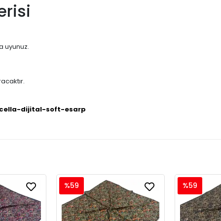
risi
na uyunuz.
acaktır.
cella-dijital-soft-esarp
%59
%59