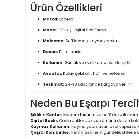
Ürün Özellikleri
Marka:
Locella
Model:
El Dikişli Dijital Soft Eşarp
Malzeme:
Soft kumaş, kaymaz doku
Desen:
Dijital baskı
Kullanım:
Günlük ve özel kombinlerde şıklık
Avantaj:
Kolay şekil alır, hafif ve nefes alır
Teslimat:
24‑48 saat içinde kargoya verilir
Neden Bu Eşarpı Tercih
Şıklık + Konfor:
Modern tasarım ve hafif doku ile hem 
Dijital Baskı:
Canlı renkler ve uzun ömürlü desen kalit
Kaymaz Kullanım:
Kayma yapmayan özel yapısı ile k
Çeşitli Kombinler:
Hem klasik hem gündelik stillerle 