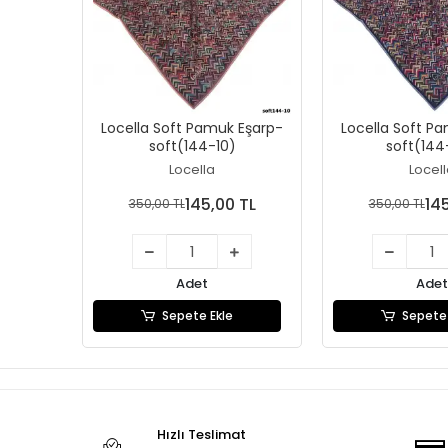
Locella Soft Pamuk Eşarp-
Locella Soft P
soft(144-10)
soft(144
Locella
Locel
145,00 TL
14
350,00 TL
350,00 TL
Adet
Adet
Sepete Ekle
Sepete 
Hızlı Teslimat