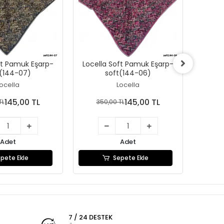
ft Pamuk Eşarp-
Locella Soft Pamuk Eşarp-
Locel
t(144-07)
soft(144-06)
ocella
Locella
145,00 TL
145,00 TL
TL
350,00 TL
35
Adet
Adet
pete Ekle
Sepete Ekle
7 / 24 DESTEK