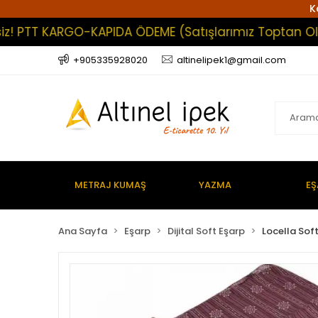
K
TT KARGO-KAPIDA ÖDEME (Satışlarımız Toptan Olup En 
+905335928020
altinelipek1@gmail.com
METRAJ KUMAŞ
YAZMA
EŞ
Ana Sayfa
Eşarp
Dijital Soft Eşarp
Locella Sof