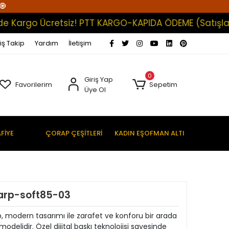
🧿
rgo Ücretsiz! PTT KARGO-KAPIDA ÖDEME (Satışlarımız 
iş Takip
Yardım
İletişim
0
Giriş Yap
Favorilerim
Sepetim
Üye Ol
FİYE
ÇORAP ÇEŞİTLERİ
KADIN EŞOFMAN ALTI
şarp-soft85-03
şarp, modern tasarımı ile zarafet ve konforu bir arada
delidir. Özel dijital baskı teknolojisi sayesinde