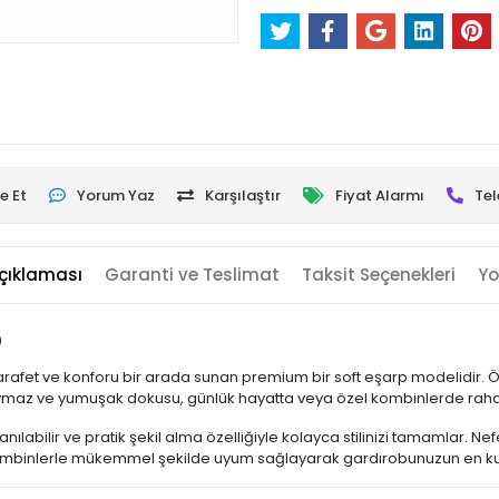
e Et
Yorum Yaz
Karşılaştır
Fiyat Alarmı
Tel
çıklaması
Garanti ve Teslimat
Taksit Seçenekleri
Yo
p
le zarafet ve konforu bir arada sunan premium bir soft eşarp modelidir. 
Kaymaz ve yumuşak dokusu, günlük hayatta veya özel kombinlerde rahat
nılabilir ve pratik şekil alma özelliğiyle kolayca stilinizi tamamlar. 
 kombinlerle mükemmel şekilde uyum sağlayarak gardırobunuzun en kulla