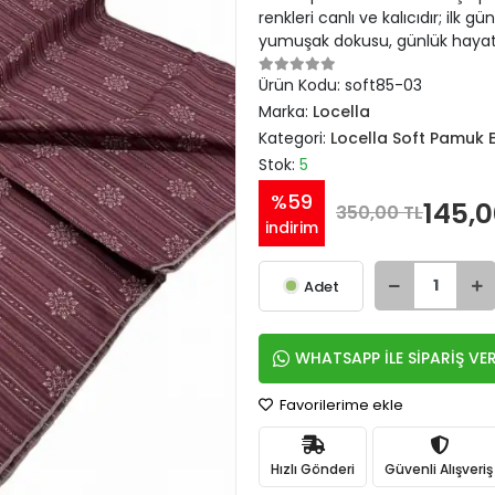
renkleri canlı ve kalıcıdır; il
yumuşak dokusu, günlük hayatt
Ürün Kodu:
soft85-03
Marka:
Locella
Kategori:
Locella Soft Pamuk 
Stok:
5
%59
145,0
350,00 TL
indirim
Adet
WHATSAPP İLE SİPARİŞ VE
Favorilerime ekle
Hızlı Gönderi
Güvenli Alışveriş