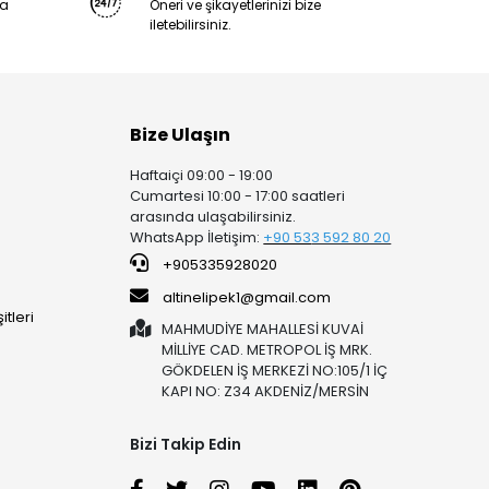
ya
Öneri ve şikayetlerinizi bize
iletebilirsiniz.
Bize Ulaşın
Haftaiçi 09:00 - 19:00
Cumartesi 10:00 - 17:00 saatleri
arasında ulaşabilirsiniz.
WhatsApp İletişim:
+90 53
3 592 80 20
+905335928020
altinelipek1@gmail.com
tleri
MAHMUDİYE MAHALLESİ KUVAİ
MİLLİYE CAD. METROPOL İŞ MRK.
GÖKDELEN İŞ MERKEZİ NO:105/1 İÇ
KAPI NO: Z34 AKDENİZ/MERSİN
Bizi Takip Edin