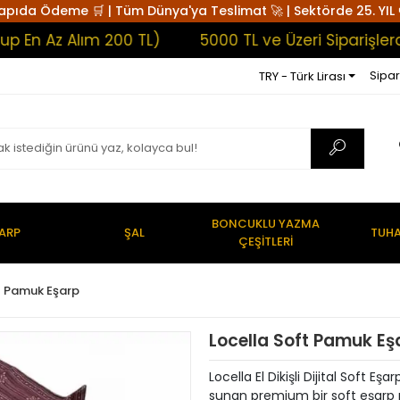
apıda Ödeme 🛒 | Tüm Dünya'ya Teslimat 🚀 | Sektörde 25. YIL 
Az Alım 200 TL)
5000 TL ve Üzeri Siparişlerde Ka
Sipar
TRY - Türk Lirası
BONCUKLU YAZMA
ARP
ŞAL
TUHA
ÇEŞİTLERİ
t Pamuk Eşarp
Locella Soft Pamuk E
Locella El Dikişli Dijital Soft E
sunan premium bir soft eşarp mo