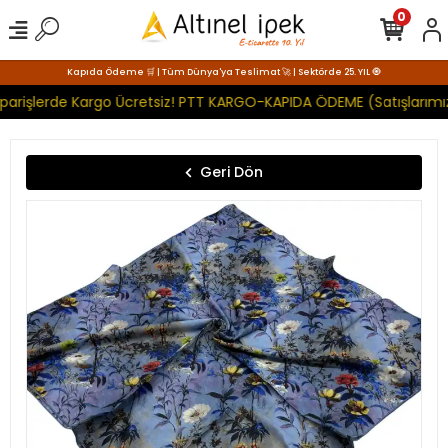
0
Kapıda Ödeme 🛒 | Tüm Dünya'ya Teslimat 🚀 | Sektörde 25. YIL 🧿
parişlerde Kargo Ücretsiz! PTT KARGO-KAPIDA ÖDEME (Satışlarımız
Geri Dön