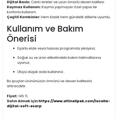
Dijital Baskı:
Canlı renkler ve uzun ömürlü desen kalitesi.
Kaymaz Kullanım:
Kayma yapmayan özel yapısı ile
konforlu kullanım.
Çeşitli Kombinler:
Hem klasik hem gündelik stillerle uyumlu.
Kullanım ve Bakım
Önerisi
Eşarbı elde veya hassas programda yıkayınız.
Soğuk su ve ürün etiketindeki bakım talimatlarına
uyunuz.
Ütüyü düşük ısıda kullanınız.
Bu ipuçları ürününüzün ömrünü ve desen kalitesini
artıracaktır.
Fiyat:
145 TL
Satın Almak için:
https://www.altinelipek.com/locella-
dijital-soft-esarp