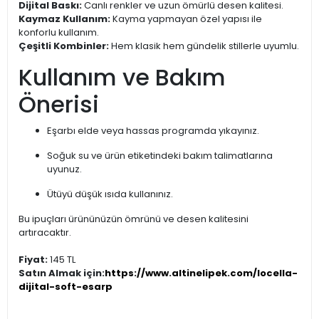
Dijital Baskı:
Canlı renkler ve uzun ömürlü desen kalitesi.
Kaymaz Kullanım:
Kayma yapmayan özel yapısı ile
konforlu kullanım.
Çeşitli Kombinler:
Hem klasik hem gündelik stillerle uyumlu.
Kullanım ve Bakım
Önerisi
Eşarbı elde veya hassas programda yıkayınız.
Soğuk su ve ürün etiketindeki bakım talimatlarına
uyunuz.
Ütüyü düşük ısıda kullanınız.
Bu ipuçları ürününüzün ömrünü ve desen kalitesini
artıracaktır.
Fiyat:
145 TL
Satın Almak için:
https://www.altinelipek.com/locella-
dijital-soft-esarp