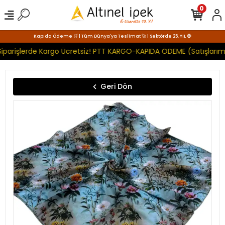
0
Kapıda Ödeme 🛒 | Tüm Dünya'ya Teslimat 🚀 | Sektörde 25. YIL 🧿
iparişlerde Kargo Ücretsiz! PTT KARGO-KAPIDA ÖDEME (Satışlarımı
Geri Dön