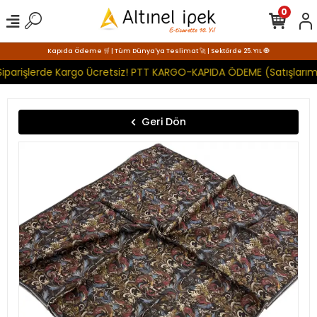
0
Kapıda Ödeme 🛒 | Tüm Dünya'ya Teslimat 🚀 | Sektörde 25. YIL 🧿
iparişlerde Kargo Ücretsiz! PTT KARGO-KAPIDA ÖDEME (Satışlarımı
Geri Dön