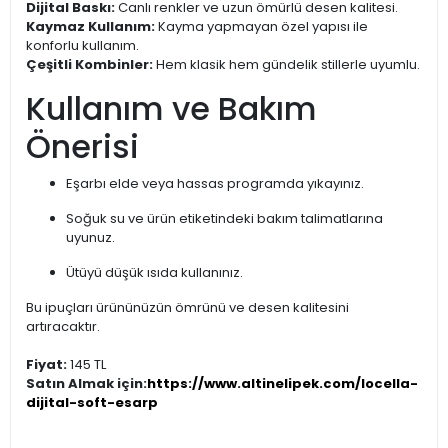
Dijital Baskı:
Canlı renkler ve uzun ömürlü desen kalitesi.
Kaymaz Kullanım:
Kayma yapmayan özel yapısı ile
konforlu kullanım.
Çeşitli Kombinler:
Hem klasik hem gündelik stillerle uyumlu.
Kullanım ve Bakım
Önerisi
Eşarbı elde veya hassas programda yıkayınız.
Soğuk su ve ürün etiketindeki bakım talimatlarına
uyunuz.
Ütüyü düşük ısıda kullanınız.
Bu ipuçları ürününüzün ömrünü ve desen kalitesini
artıracaktır.
Fiyat:
145 TL
Satın Almak için:
https://www.altinelipek.com/locella-
dijital-soft-esarp