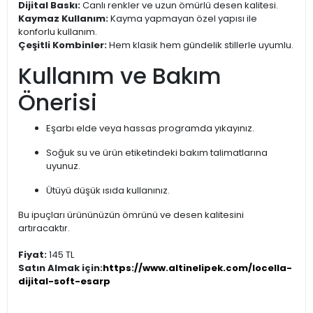
Dijital Baskı:
Canlı renkler ve uzun ömürlü desen kalitesi.
Kaymaz Kullanım:
Kayma yapmayan özel yapısı ile
konforlu kullanım.
Çeşitli Kombinler:
Hem klasik hem gündelik stillerle uyumlu.
Kullanım ve Bakım
Önerisi
Eşarbı elde veya hassas programda yıkayınız.
Soğuk su ve ürün etiketindeki bakım talimatlarına
uyunuz.
Ütüyü düşük ısıda kullanınız.
Bu ipuçları ürününüzün ömrünü ve desen kalitesini
artıracaktır.
Fiyat:
145 TL
Satın Almak için:
https://www.altinelipek.com/locella-
dijital-soft-esarp