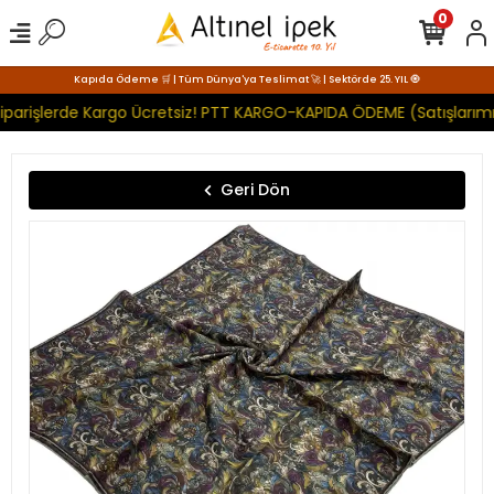
0
Kapıda Ödeme 🛒 | Tüm Dünya'ya Teslimat 🚀 | Sektörde 25. YIL 🧿
iparişlerde Kargo Ücretsiz! PTT KARGO-KAPIDA ÖDEME (Satışlarımı
Geri Dön