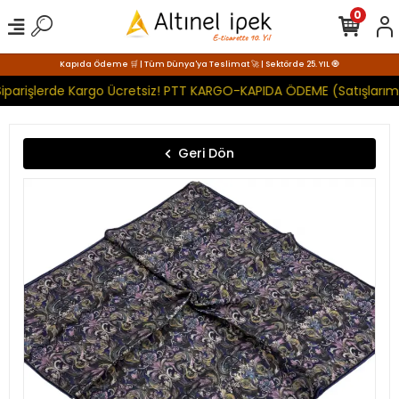
0
Kapıda Ödeme 🛒 | Tüm Dünya'ya Teslimat 🚀 | Sektörde 25. YIL 🧿
iparişlerde Kargo Ücretsiz! PTT KARGO-KAPIDA ÖDEME (Satışlarımı
Geri Dön