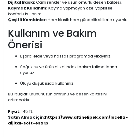
Dijital Baskı:
Canlı renkler ve uzun ömürlü desen kalitesi.
Kaymaz Kullanım:
Kayma yapmayan özel yapısı ile
konforlu kullanım.
Çeşitli Kombinler:
Hem klasik hem gündelik stillerle uyumlu.
Kullanım ve Bakım
Önerisi
Eşarbı elde veya hassas programda yıkayınız.
Soğuk su ve ürün etiketindeki bakım talimatlarına
uyunuz.
Ütüyü düşük ısıda kullanınız.
Bu ipuçları ürününüzün ömrünü ve desen kalitesini
artıracaktır.
Fiyat:
145 TL
Satın Almak için:
https://www.altinelipek.com/locella-
dijital-soft-esarp