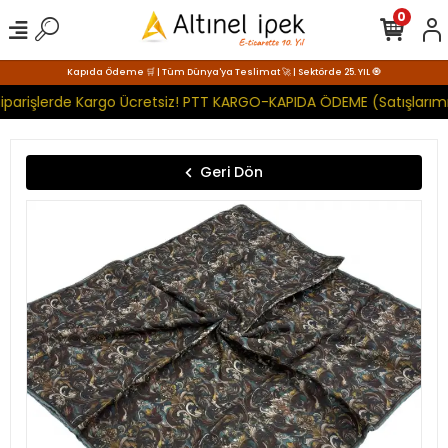
0
Kapıda Ödeme 🛒 | Tüm Dünya'ya Teslimat 🚀 | Sektörde 25. YIL 🧿
iparişlerde Kargo Ücretsiz! PTT KARGO-KAPIDA ÖDEME (Satışlarımı
Geri Dön