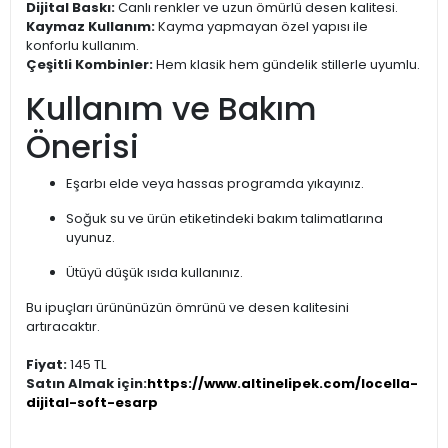
Dijital Baskı:
Canlı renkler ve uzun ömürlü desen kalitesi.
Kaymaz Kullanım:
Kayma yapmayan özel yapısı ile
konforlu kullanım.
Çeşitli Kombinler:
Hem klasik hem gündelik stillerle uyumlu.
Kullanım ve Bakım
Önerisi
Eşarbı elde veya hassas programda yıkayınız.
Soğuk su ve ürün etiketindeki bakım talimatlarına
uyunuz.
Ütüyü düşük ısıda kullanınız.
Bu ipuçları ürününüzün ömrünü ve desen kalitesini
artıracaktır.
Fiyat:
145 TL
Satın Almak için:
https://www.altinelipek.com/locella-
dijital-soft-esarp