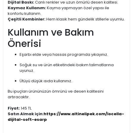
Dijital Baskı:
Canlı renkler ve uzun ömürlü desen kalitesi.
Kaymaz Kullanım:
Kayma yapmayan özel yapısı ile
konforlu kullanım.
Çeşitli Kombinler:
Hem klasik hem gündelik stillerle uyumlu.
Kullanım ve Bakım
Önerisi
Eşarbı elde veya hassas programda yıkayınız.
Soğuk su ve ürün etiketindeki bakım talimatlarına
uyunuz.
Ütüyü düşük ısıda kullanınız.
Bu ipuçları ürününüzün ömrünü ve desen kalitesini
artıracaktır.
Fiyat:
145 TL
Satın Almak için:
https://www.altinelipek.com/locella-
dijital-soft-esarp