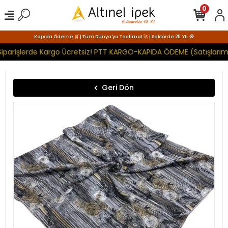
0
Kapıda Ödeme 🛒 | Tüm Dünya'ya Teslimat 🚀 | Sektörde 25. YIL 🧿
iparişlerde Kargo Ücretsiz! PTT KARGO-KAPIDA ÖDEME (Satışlarımı
Geri Dön