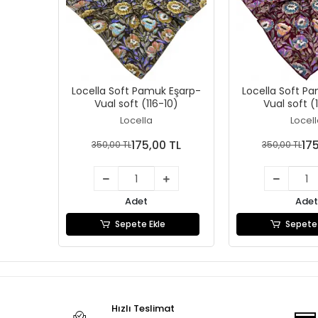
Locella Soft Pamuk Eşarp-
Locella Soft P
Vual soft (116-10)
Vual soft (
Locella
Locel
175,00 TL
17
350,00 TL
350,00 TL
Adet
Adet
Sepete Ekle
Sepete 
Hızlı Teslimat