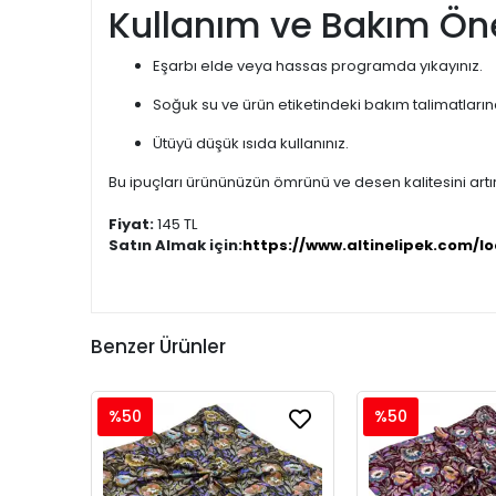
Kullanım ve Bakım Öne
Eşarbı elde veya hassas programda yıkayınız.
Soğuk su ve ürün etiketindeki bakım talimatları
Ütüyü düşük ısıda kullanınız.
Bu ipuçları ürününüzün ömrünü ve desen kalitesini artır
Fiyat:
145 TL
Satın Almak için:
https://www.altinelipek.com/lo
Benzer Ürünler
%50
%50