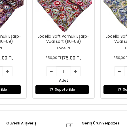
amuk Eşarp-
Locella Soft Pamuk Eşarp-
Locella So
116-09)
Vual soft (116-08)
Vual s
la
Locella
L
5,00 TL
175,00 TL
350,00 TL
350,00 
Adet
Ekle
Sepete Ekle
Se
Güvenli Alışveriş
Geniş Ürün Yelpazesi