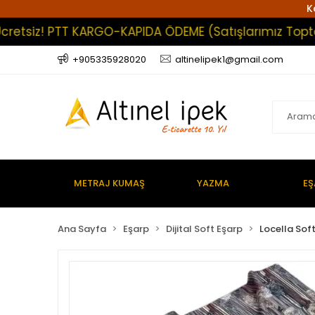
K
siz! PTT KARGO-KAPIDA ÖDEME (Satışlarımız Toptan Olu
+905335928020
altinelipek1@gmail.com
METRAJ KUMAŞ
YAZMA
EŞ
Ana Sayfa
Eşarp
Dijital Soft Eşarp
Locella Sof