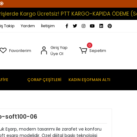
🧿
rde Kargo Ücretsiz! PTT KARGO-KAPIDA ÖDEME (Satışlar
iş Takip
Yardım
İletişim
0
Giriş Yap
Favorilerim
Sepetim
Üye Ol
FİYE
ÇORAP ÇEŞİTLERİ
KADIN EŞOFMAN ALTI
rp-soft100-06
Pamuk Eşarp, modern tasarımı ile zarafet ve konforu
 eşarp modelidir. Özel dijital baskı teknolojisi