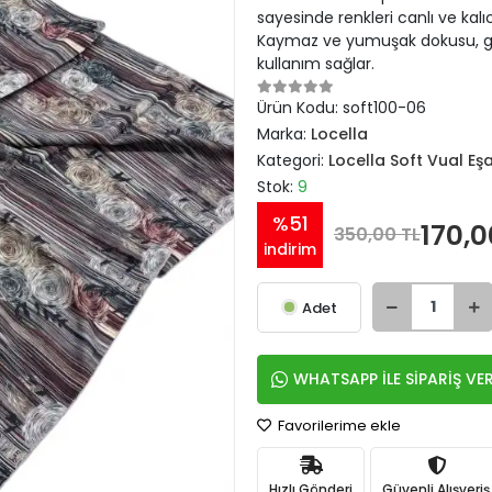
sayesinde renkleri canlı ve kal
Kaymaz ve yumuşak dokusu, gü
kullanım sağlar.
Ürün Kodu:
soft100-06
Marka:
Locella
Kategori:
Locella Soft Vual Eş
Stok:
9
%51
170,0
350,00 TL
indirim
Adet
WHATSAPP İLE SİPARİŞ VE
Favorilerime ekle
Hızlı Gönderi
Güvenli Alışveriş