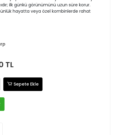
ıcıdır; ilk günkü görünümünü uzun süre korur.
nlük hayatta veya özel kombinlerde rahat
arp
0 TL
Sepete Ekle
R