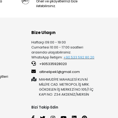
ya
Öneri ve şikayetlerinizi bize
iletebilirsiniz.
Bize Ulaşın
Haftaiçi 09:00 - 19:00
Cumartesi 10:00 - 17:00 saatleri
arasında ulaşabilirsiniz.
WhatsApp İletişim:
+90 53
3 592 80 20
+905335928020
altinelipek1@gmail.com
tleri
MAHMUDİYE MAHALLESİ KUVAİ
MİLLİYE CAD. METROPOL İŞ MRK.
GÖKDELEN İŞ MERKEZİ NO:105/1 İÇ
KAPI NO: Z34 AKDENİZ/MERSİN
Bizi Takip Edin