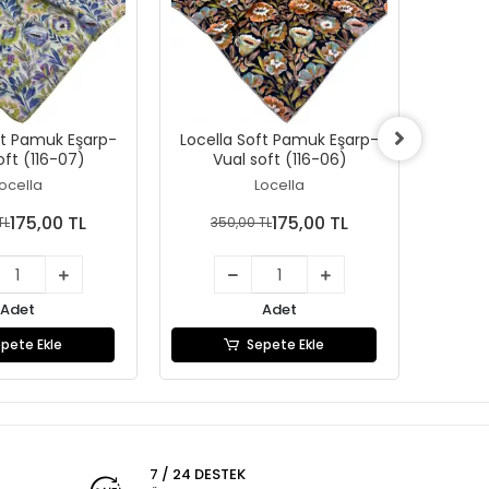
ft Pamuk Eşarp-
Locella Soft Pamuk Eşarp-
Locel
oft (116-07)
Vual soft (116-06)
V
ocella
Locella
175,00 TL
175,00 TL
TL
350,00 TL
35
Adet
Adet
pete Ekle
Sepete Ekle
7 / 24 DESTEK