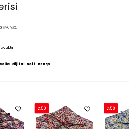
risi
na uyunuz.
acaktır.
cella-dijital-soft-esarp
%50
%50