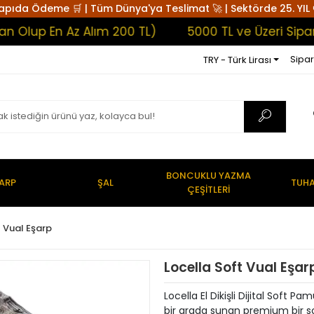
apıda Ödeme 🛒 | Tüm Dünya'ya Teslimat 🚀 | Sektörde 25. YIL 
p En Az Alım 200 TL)
5000 TL ve Üzeri Siparişle
Sipar
TRY - Türk Lirası
BONCUKLU YAZMA
ARP
ŞAL
TUHA
ÇEŞİTLERİ
t Vual Eşarp
Locella Soft Vual Eşa
Locella El Dikişli Dijital Soft 
bir arada sunan premium bir soft