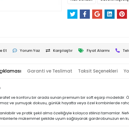
e Et
Yorum Yaz
Karşılaştır
Fiyat Alarmı
Tel
çıklaması
Garanti ve Teslimat
Taksit Seçenekleri
Yo
p
le zarafet ve konforu bir arada sunan premium bir soft eşarp modelidir. 
Kaymaz ve yumuşak dokusu, günlük hayatta veya özel kombinlerde rahat
nılabilir ve pratik şekil alma özelliğiyle kolayca stilinizi tamamlar. 
 kombinlerle mükemmel şekilde uyum sağlayarak gardırobunuzun en kulla