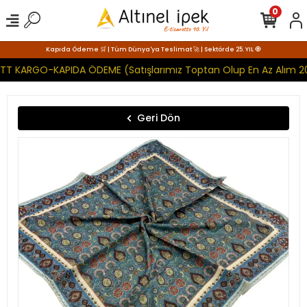
0
Kapıda Ödeme 🛒 | Tüm Dünya'ya Teslimat 🚀 | Sektörde 25. YIL 🧿
 PTT KARGO-KAPIDA ÖDEME (Satışlarımız Toptan Olup En Az Alım 20
Geri Dön