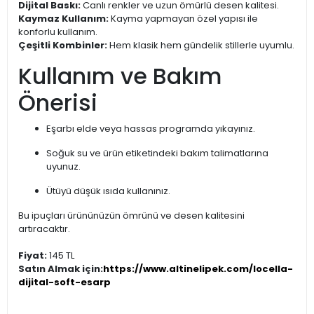
Dijital Baskı:
Canlı renkler ve uzun ömürlü desen kalitesi.
Kaymaz Kullanım:
Kayma yapmayan özel yapısı ile
konforlu kullanım.
Çeşitli Kombinler:
Hem klasik hem gündelik stillerle uyumlu.
Kullanım ve Bakım
Önerisi
Eşarbı elde veya hassas programda yıkayınız.
Soğuk su ve ürün etiketindeki bakım talimatlarına
uyunuz.
Ütüyü düşük ısıda kullanınız.
Bu ipuçları ürününüzün ömrünü ve desen kalitesini
artıracaktır.
Fiyat:
145 TL
Satın Almak için:
https://www.altinelipek.com/locella-
dijital-soft-esarp