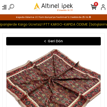
0
Kapıda Ödeme 🛒 | Tüm Dünya'ya Teslimat 🚀 | Sektörde 25. YIL 🧿
iparişlerde Kargo Ücretsiz! PTT KARGO-KAPIDA ÖDEME (Satışlarımı
Geri Dön