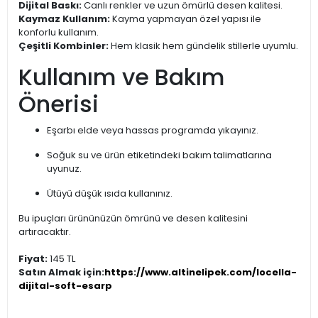
Dijital Baskı:
Canlı renkler ve uzun ömürlü desen kalitesi.
Kaymaz Kullanım:
Kayma yapmayan özel yapısı ile
konforlu kullanım.
Çeşitli Kombinler:
Hem klasik hem gündelik stillerle uyumlu.
Kullanım ve Bakım
Önerisi
Eşarbı elde veya hassas programda yıkayınız.
Soğuk su ve ürün etiketindeki bakım talimatlarına
uyunuz.
Ütüyü düşük ısıda kullanınız.
Bu ipuçları ürününüzün ömrünü ve desen kalitesini
artıracaktır.
Fiyat:
145 TL
Satın Almak için:
https://www.altinelipek.com/locella-
dijital-soft-esarp