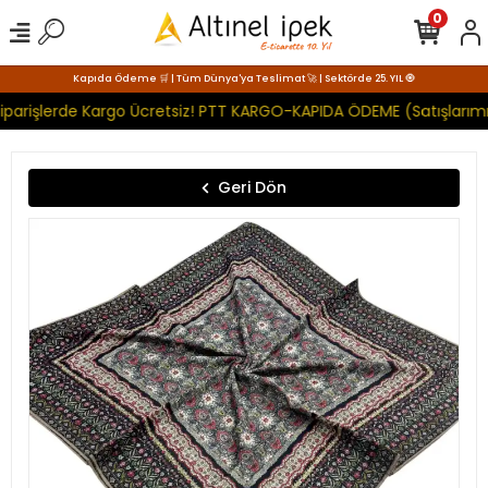
0
Kapıda Ödeme 🛒 | Tüm Dünya'ya Teslimat 🚀 | Sektörde 25. YIL 🧿
iparişlerde Kargo Ücretsiz! PTT KARGO-KAPIDA ÖDEME (Satışlarımı
Geri Dön