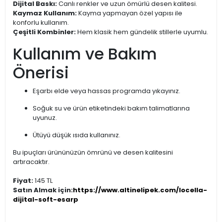
Dijital Baskı:
Canlı renkler ve uzun ömürlü desen kalitesi.
Kaymaz Kullanım:
Kayma yapmayan özel yapısı ile
konforlu kullanım.
Çeşitli Kombinler:
Hem klasik hem gündelik stillerle uyumlu.
Kullanım ve Bakım
Önerisi
Eşarbı elde veya hassas programda yıkayınız.
Soğuk su ve ürün etiketindeki bakım talimatlarına
uyunuz.
Ütüyü düşük ısıda kullanınız.
Bu ipuçları ürününüzün ömrünü ve desen kalitesini
artıracaktır.
Fiyat:
145 TL
Satın Almak için:
https://www.altinelipek.com/locella-
dijital-soft-esarp