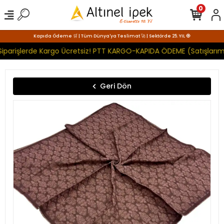
0
Kapıda Ödeme 🛒 | Tüm Dünya'ya Teslimat 🚀 | Sektörde 25. YIL 🧿
iparişlerde Kargo Ücretsiz! PTT KARGO-KAPIDA ÖDEME (Satışlarımı
Geri Dön