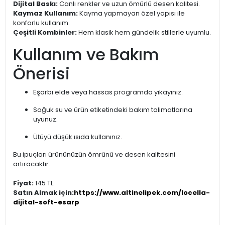
Dijital Baskı:
Canlı renkler ve uzun ömürlü desen kalitesi.
Kaymaz Kullanım:
Kayma yapmayan özel yapısı ile
konforlu kullanım.
Çeşitli Kombinler:
Hem klasik hem gündelik stillerle uyumlu.
Kullanım ve Bakım
Önerisi
Eşarbı elde veya hassas programda yıkayınız.
Soğuk su ve ürün etiketindeki bakım talimatlarına
uyunuz.
Ütüyü düşük ısıda kullanınız.
Bu ipuçları ürününüzün ömrünü ve desen kalitesini
artıracaktır.
Fiyat:
145 TL
Satın Almak için:
https://www.altinelipek.com/locella-
dijital-soft-esarp