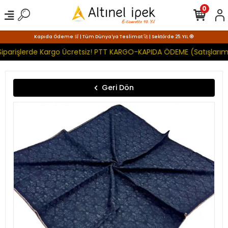
0
Kapıda Ödeme 🛒 | Tüm Dünya'ya Teslimat 🚀 | Sektörde 25. YIL 🧿
iparişlerde Kargo Ücretsiz! PTT KARGO-KAPIDA ÖDEME (Satışlarımı
Geri Dön