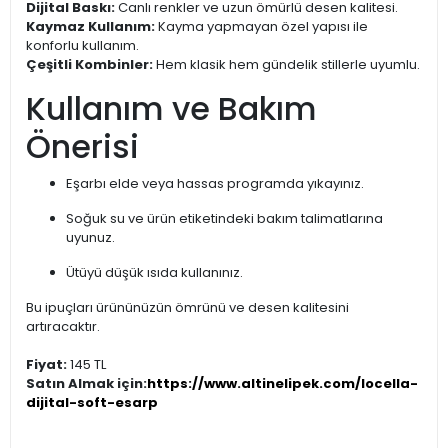
Dijital Baskı:
Canlı renkler ve uzun ömürlü desen kalitesi.
Kaymaz Kullanım:
Kayma yapmayan özel yapısı ile
konforlu kullanım.
Çeşitli Kombinler:
Hem klasik hem gündelik stillerle uyumlu.
Kullanım ve Bakım
Önerisi
Eşarbı elde veya hassas programda yıkayınız.
Soğuk su ve ürün etiketindeki bakım talimatlarına
uyunuz.
Ütüyü düşük ısıda kullanınız.
Bu ipuçları ürününüzün ömrünü ve desen kalitesini
artıracaktır.
Fiyat:
145 TL
Satın Almak için:
https://www.altinelipek.com/locella-
dijital-soft-esarp