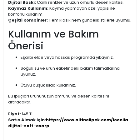
Dijital Baskı:
Canlı renkler ve uzun ömürlü desen kalitesi.
Kaymaz Kullanım:
Kayma yapmayan özel yapısı ile
konforlu kullanım.
Çeşitli Kombinler:
Hem klasik hem gündelik stillerle uyumlu.
Kullanım ve Bakım
Önerisi
Eşarbı elde veya hassas programda yıkayınız.
Soğuk su ve ürün etiketindeki bakım talimatlarına
uyunuz.
Ütüyü düşük ısıda kullanınız.
Bu ipuçları ürününüzün ömrünü ve desen kalitesini
artıracaktır.
Fiyat:
145 TL
Satın Almak için:
https://www.altinelipek.com/locella-
dijital-soft-esarp