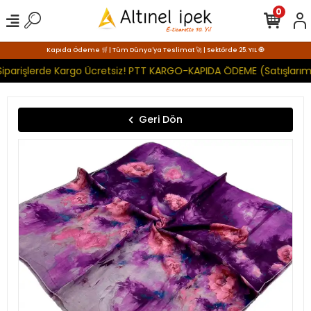
0
Kapıda Ödeme 🛒 | Tüm Dünya'ya Teslimat 🚀 | Sektörde 25. YIL 🧿
iparişlerde Kargo Ücretsiz! PTT KARGO-KAPIDA ÖDEME (Satışlarımı
Geri Dön