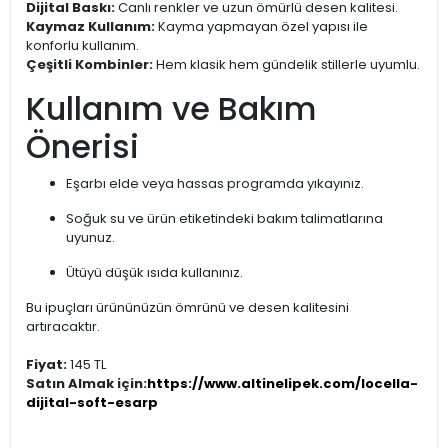
Dijital Baskı:
Canlı renkler ve uzun ömürlü desen kalitesi.
Kaymaz Kullanım:
Kayma yapmayan özel yapısı ile
konforlu kullanım.
Çeşitli Kombinler:
Hem klasik hem gündelik stillerle uyumlu.
Kullanım ve Bakım
Önerisi
Eşarbı elde veya hassas programda yıkayınız.
Soğuk su ve ürün etiketindeki bakım talimatlarına
uyunuz.
Ütüyü düşük ısıda kullanınız.
Bu ipuçları ürününüzün ömrünü ve desen kalitesini
artıracaktır.
Fiyat:
145 TL
Satın Almak için:
https://www.altinelipek.com/locella-
dijital-soft-esarp