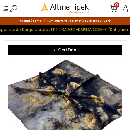
0
Kapıda Ödeme 🛒 | Tüm Dünya'ya Teslimat 🚀 | Sektörde 25. YIL 🧿
iparişlerde Kargo Ücretsiz! PTT KARGO-KAPIDA ÖDEME (Satışlarımı
Geri Dön