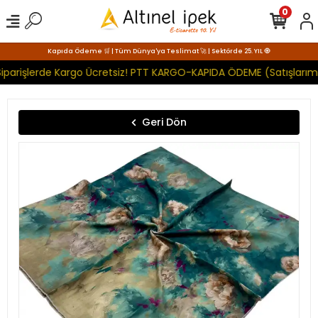
0
Kapıda Ödeme 🛒 | Tüm Dünya'ya Teslimat 🚀 | Sektörde 25. YIL 🧿
iparişlerde Kargo Ücretsiz! PTT KARGO-KAPIDA ÖDEME (Satışlarımı
Geri Dön