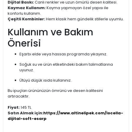
Dijital Baskı:
Canlı renkler ve uzun ömürlü desen kalitesi.
Kaymaz Kullanım:
Kayma yapmayan özel yapısı ile
konforlu kullanım.
Çeşitli Kombinler:
Hem klasik hem gündelik stillerle uyumlu.
Kullanım ve Bakım
Önerisi
Eşarbı elde veya hassas programda yıkayınız.
Soğuk su ve ürün etiketindeki bakım talimatlarına
uyunuz.
Ütüyü düşük ısıda kullanınız.
Bu ipuçları ürününüzün ömrünü ve desen kalitesini
artıracaktır.
Fiyat:
145 TL
Satın Almak için:
https://www.altinelipek.com/locella-
dijital-soft-esarp