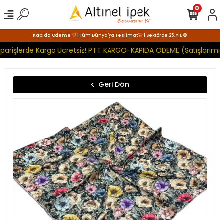
0
Kapıda Ödeme 🛒 | Tüm Dünya'ya Teslimat 🚀 | Sektörde 25. YIL 🧿
parişlerde Kargo Ücretsiz! PTT KARGO-KAPIDA ÖDEME (Satışlarımız
Geri Dön