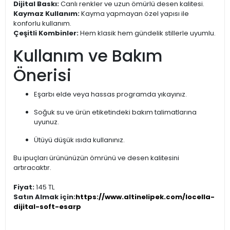
Dijital Baskı:
Canlı renkler ve uzun ömürlü desen kalitesi.
Kaymaz Kullanım:
Kayma yapmayan özel yapısı ile
konforlu kullanım.
Çeşitli Kombinler:
Hem klasik hem gündelik stillerle uyumlu.
Kullanım ve Bakım
Önerisi
Eşarbı elde veya hassas programda yıkayınız.
Soğuk su ve ürün etiketindeki bakım talimatlarına
uyunuz.
Ütüyü düşük ısıda kullanınız.
Bu ipuçları ürününüzün ömrünü ve desen kalitesini
artıracaktır.
Fiyat:
145 TL
Satın Almak için:
https://www.altinelipek.com/locella-
dijital-soft-esarp