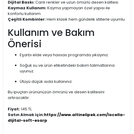
Dijital Baskı:
Canlı renkler ve uzun ömürlü desen kalitesi.
Kaymaz Kullanım:
Kayma yapmayan özel yapısı ile
konforlu kullanım.
Çeşitli Kombinler:
Hem klasik hem gündelik stillerle uyumlu.
Kullanım ve Bakım
Önerisi
Eşarbı elde veya hassas programda yıkayınız.
Soğuk su ve ürün etiketindeki bakım talimatlarına
uyunuz.
Ütüyü düşük ısıda kullanınız.
Bu ipuçları ürününüzün ömrünü ve desen kalitesini
artıracaktır.
Fiyat:
145 TL
Satın Almak için:
https://www.altinelipek.com/locella-
dijital-soft-esarp