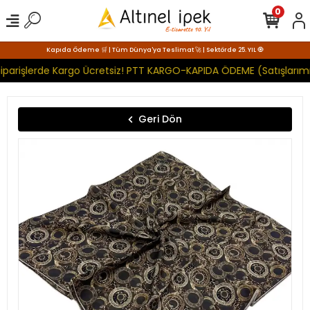
0
Kapıda Ödeme 🛒 | Tüm Dünya'ya Teslimat 🚀 | Sektörde 25. YIL 🧿
iparişlerde Kargo Ücretsiz! PTT KARGO-KAPIDA ÖDEME (Satışlarımı
Geri Dön